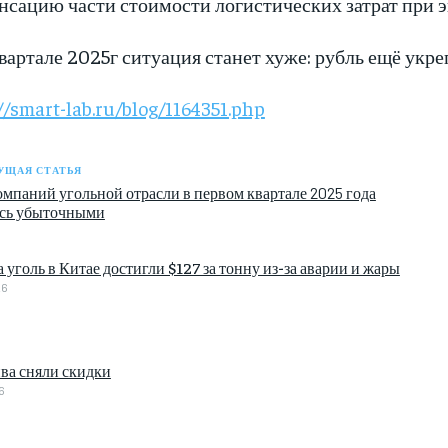
нсацию части стоимости логистических затрат при эк
вартале 2025г ситуация станет хуже: рубль ещё укр
//smart-lab.ru/blog/1164351.php
УЩАЯ СТАТЬЯ
омпаний угольной отрасли в первом квартале 2025 года
ись убыточными
 уголь в Китае достигли $127 за тонну из-за аварии и жары
26
ва сняли скидки
6