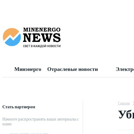
Минэнерго
Отраслевые новости
Электр
Главная
Стать партнером
Уб
Начните распространять ваши амтериалы с
нами