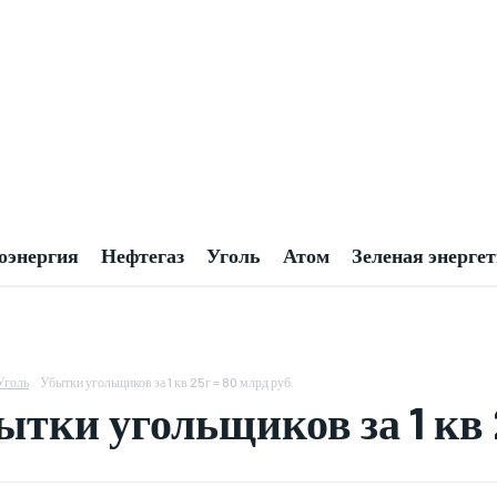
оэнергия
Нефтегаз
Уголь
Атом
Зеленая энерге
Уголь
Убытки угольщиков за 1 кв 25г = 80 млрд руб.
ытки угольщиков за 1 кв 2