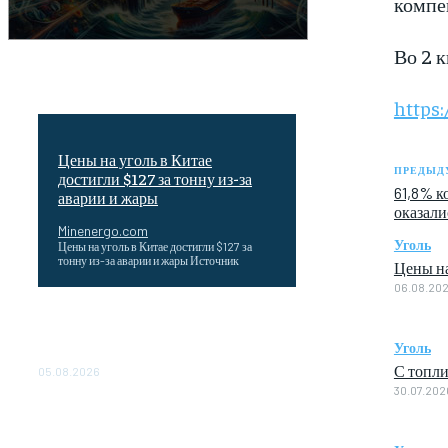
компе
Во 2 к
https:
Цены на уголь в Китае
ПРЕДЫД
достигли $127 за тонну из-за
61,8% к
аварии и жары
оказал
Minenergo.com
Уголь
Цены на уголь в Китае достигли $127 за
тонну из-за аварии и жары Источник
Цены на
06.08.20
Эффективное обучение: партнеры
«Сетевой компании» удваивают выпуск
Уголь
продукции и снижают потери
С топли
05.08.2026
30.07.202
ТЕХНИЧЕСКОЕ ОБСЛУЖИВАНИЕ
КОНВЕРТОРНЫХ ПОДСТАНЦИЙ
ПРОЕКТА «CASA-1000»