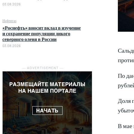
03.08.2026
Нефтегаз
«Роснефть» вносит вклад в изучение
и сохранение популяции дикого
северного оленя в России
03.08.2026
Сальд
против
― ADVERTISEMENT ―
По да
рублей
Доля 
убыто
В мае