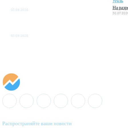
Уголь
ОБЕСПЕЧЕНО ДО 2028 ГОДА
На разр
03.08.2026
30.07.202
«Роснефть» вносит вклад в изучение и
сохранение популяции дикого северного
оленя в России
03.08.2026
Распространяйте ваши новости