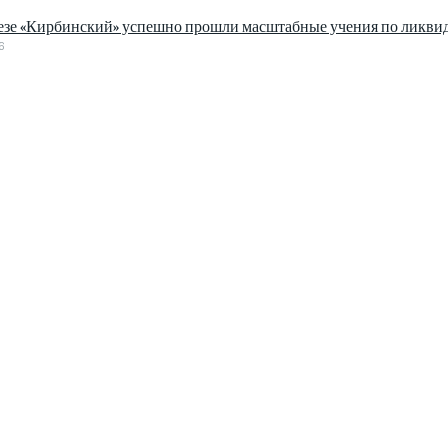
езе «Кирбинский» успешно прошли масштабные учения по ликви
6