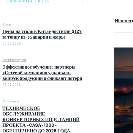
﹢ ДОБАВИТЬ НОВОСТЬ
Minener
Уголь
Цены на уголь в Китае достигли $127
за тонну из-за аварии и жары
06.08.2026
Электроэнергия
Эффективное обучение: партнеры
«Сетевой компании» удваивают
выпуск продукции и снижают потери
05.08.2026
Минэнерго
ТЕХНИЧЕСКОЕ
ОБСЛУЖИВАНИЕ
КОНВЕРТОРНЫХ ПОДСТАНЦИЙ
ПРОЕКТА «CASA-1000»
ОБЕСПЕЧЕНО ДО 2028 ГОДА