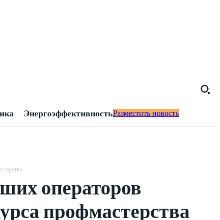
тика
Энергоэффективность
Разместить новость
астерства
ших операторов
курса профмастерства