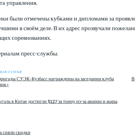
та управления.
ики были отмечены кубками и дипломами за проявле
чшими в своём деле. В их адрес прозвучали пожелан
щих соревнованиях.
ериалам пресс-службы.
АЯ СТАТЬЯ
ригады СУЭК-Кузбасс награждены на заседании клуба
В
чик»
голь в Китае достигли $127 за тонну из-за аварии и жары
а сняли скидки