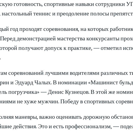
скую готовность, спортивные навыки сотрудники УП
, настольный теннис и преодоление полосы препятст
ый год проходят соревнования, на которых работни
. Перед демонстрацией мастерства конкурсанты про
которой получают допуск к практике, — отметил и
.
гам соревнований лучшими водителями различных ти
рин и Эдуард Чалых. В номинации «Машинист бульд
ель погрузчика» — Денис Кузнецов. В этой же номи
ниями не хуже мужчин. Победу в спортивных соревн
лняя маневры, важно оценивать дорожную обстановк
йшие действия. Это и есть профессионализм, — под