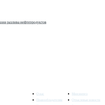
ции разлива нефтепродуктов
О нас
Минэнерго
Правообладателям
Отраслевые новости