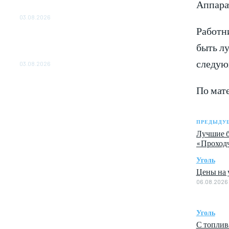
Аппара
ОБЕСПЕЧЕНО ДО 2028 ГОДА
03.08.2026
Работн
«Роснефть» вносит вклад в изучение и
быть лу
сохранение популяции дикого северного
оленя в России
следую
03.08.2026
По мат
ПРЕДЫДУЩ
Лучшие б
«Проход
Уголь
Цены на у
06.08.2026
Уголь
С топлив