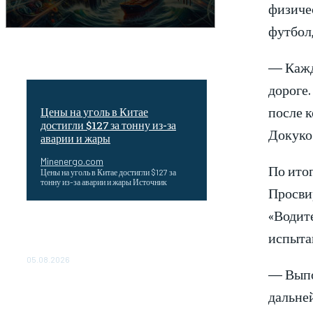
физиче
футбол
— Кажд
дороге
после 
Цены на уголь в Китае
достигли $127 за тонну из-за
Докуко
аварии и жары
Minenergo.com
По ито
Цены на уголь в Китае достигли $127 за
тонну из-за аварии и жары Источник
Просви
«Водит
Эффективное обучение: партнеры
испыта
«Сетевой компании» удваивают выпуск
продукции и снижают потери
05.08.2026
— Выпо
ТЕХНИЧЕСКОЕ ОБСЛУЖИВАНИЕ
дальне
КОНВЕРТОРНЫХ ПОДСТАНЦИЙ
ПРОЕКТА «CASA-1000»