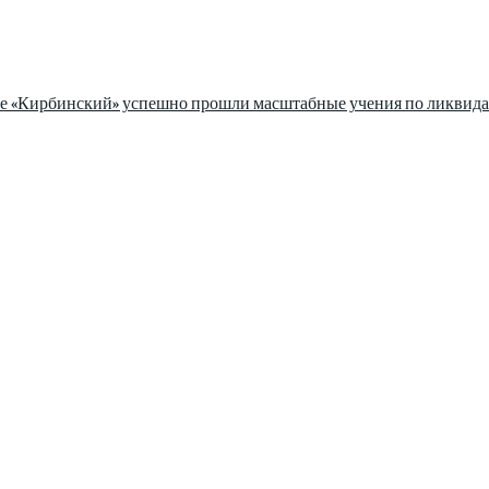
зе «Кирбинский» успешно прошли масштабные учения по ликвида