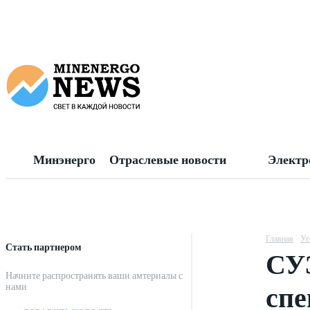
Минэнерго
Отраслевые новости
Электр
Главная
Уг
Стать партнером
СУЭ
Начните распространять ваши амтериалы с
спе
нами