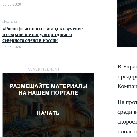
03.08.2026
Нефтегаз
«Роснефть» вносит вклад в изучение
и сохранение популяции дикого
северного оленя в России
03.08.2026
В Упра
― ADVERTISEMENT ―
предпр
Компан
На про
среди в
скорос
попасть