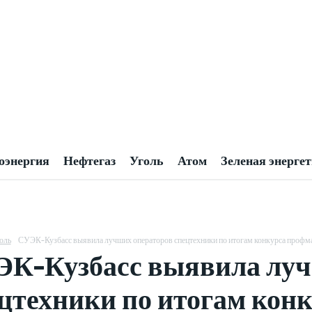
оэнергия
Нефтегаз
Уголь
Атом
Зеленая энерге
оль
СУЭК-Кузбасс выявила лучших операторов спецтехники по итогам конкурса профм
К-Кузбасс выявила луч
цтехники по итогам кон