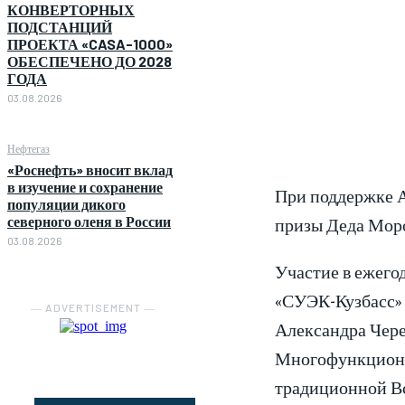
КОНВЕРТОРНЫХ
ПОДСТАНЦИЙ
ПРОЕКТА «CASA-1000»
ОБЕСПЕЧЕНО ДО 2028
ГОДА
03.08.2026
Нефтегаз
«Роснефть» вносит вклад
в изучение и сохранение
При поддержке А
популяции дикого
призы Деда Моро
северного оленя в России
03.08.2026
Участие в ежего
«СУЭК-Кузбасс» 
― ADVERTISEMENT ―
Александра Чере
Многофункционал
традиционной Вс