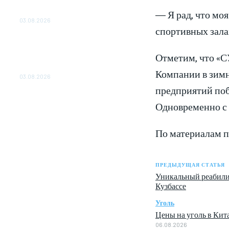
ОБЕСПЕЧЕНО ДО 2028
ГОДА
— Я рад, что мо
03.08.2026
спортивных залах
«Роснефть» вносит вклад в
изучение и сохранение
Отметим, что «С
популяции дикого
северного оленя в России
Компании в зимн
03.08.2026
предприятий поб
Одновременно с 
По материалам п
ПРЕДЫДУЩАЯ СТАТЬЯ
Уникальный реабили
Кузбассе
Уголь
Цены на уголь в Кита
06.08.2026