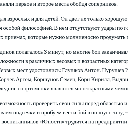
аняли первое и второе места обойдя соперников.
ля взрослых и для детей. Он дает не только хорошу
 особой философией. В нем отсутствуют удары по гол
ых приемах, которые нужно молниеносно продумать 
единок полагалось 3 минут, но многие бои заканчива
сложности в различных весовых и возрастных катего
Первых мест удостоились: Глушков Антон, Нурушев И
Корчев Артем, Коршунов Семен, Корн Кирилл, Выдри
следние спортсменки являются многократными чем
возможность проверить свои силы перед областью и
ываем подсечки и пробуем вести бой в полную силу, 
 воспитанников «Юности» трудится на предприятии