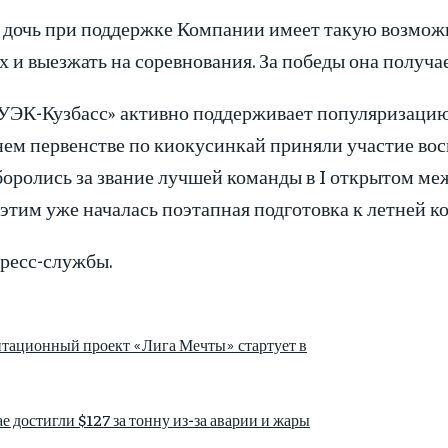
я дочь при поддержке Компании имеет такую возмож
 и выезжать на соревнования. За победы она получае
УЭК-Кузбасс» активно поддерживает популяризацию 
ем первенстве по киокусинкай приняли участие вос
оролись за звание лучшей команды в I открытом ме
этим уже началась поэтапная подготовка к летней к
ресс-службы.
тационный проект «Лига Мечты» стартует в
е достигли $127 за тонну из-за аварии и жары