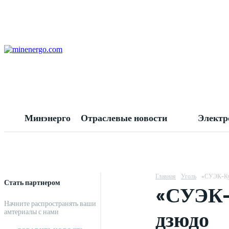
Минэнерго
Отраслевые новости
Электр
Главная
Уголь
«СУЭК-Куз
Стать партнером
«СУЭК-К
Начните распространять ваши
дзюдо
амтериалы с нами