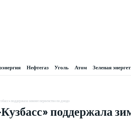
оэнергия
Нефтегаз
Уголь
Атом
Зеленая энерге
басс» поддержала зимнее первенство по дзюдо
узбасс» поддержала зим