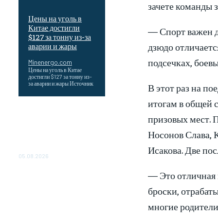
зачете команды з
Цены на уголь в
Китае достигли
— Спорт важен д
$127 за тонну из-за
дзюдо отличается
аварии и жары
подсечках, боев
Minenergo.com
Цены на уголь в Китае
достигли $127 за тонну из-
за аварии и жары Источник
В этот раз на по
итогам в общей 
Эффективное обучение:
призовых мест. 
партнеры «Сетевой
компании» удваивают
Носонов Слава, 
выпуск продукции и
Исакова. Две по
снижают потери
05.08.2026
— Это отличная 
ТЕХНИЧЕСКОЕ
ОБСЛУЖИВАНИЕ
броски, отрабат
КОНВЕРТОРНЫХ
ПОДСТАНЦИЙ ПРОЕКТА
многие родители
«CASA-1000»