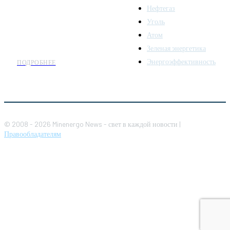
комплекса. Мы также
Нефтегаз
предлагаем широкое
Уголь
распространение новостей
Атом
организациям энергетики.
Зеленая энергетика
Энергоэффективность
ПОДРОБНЕЕ
© 2008 - 2026 Minenergo News - свет в каждой новости |
Правообладателям