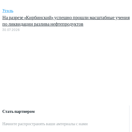
Уголь
На разрезе «Кирбинский» успешно прошли масштабные учения
по ликвидации разлива нефтепродуктов
30.07.2026
Стать партнером
Начните распространять ваши амтериалы с нами