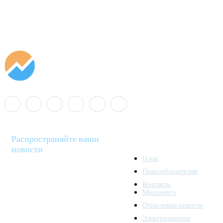
Распространяйте ваши
новости
О нас
Правообладателям
Minenergo News - ваш
Контакты
надежный источник
Минэнерго
последних новостей и
Отраслевые новости
аналитики о развитии
Электроэнергия
топливно-энергетического