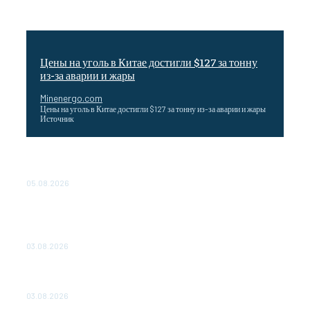
Цены на уголь в Китае достигли $127 за тонну
из-за аварии и жары
Minenergo.com
Цены на уголь в Китае достигли $127 за тонну из-за аварии и жары
Источник
Эффективное обучение: партнеры «Сетевой компании»
удваивают выпуск продукции и снижают потери
05.08.2026
ТЕХНИЧЕСКОЕ ОБСЛУЖИВАНИЕ КОНВЕРТОРНЫХ
ПОДСТАНЦИЙ ПРОЕКТА «CASA-1000» ОБЕСПЕЧЕНО
ДО 2028 ГОДА
03.08.2026
«Роснефть» вносит вклад в изучение и сохранение
популяции дикого северного оленя в России
03.08.2026