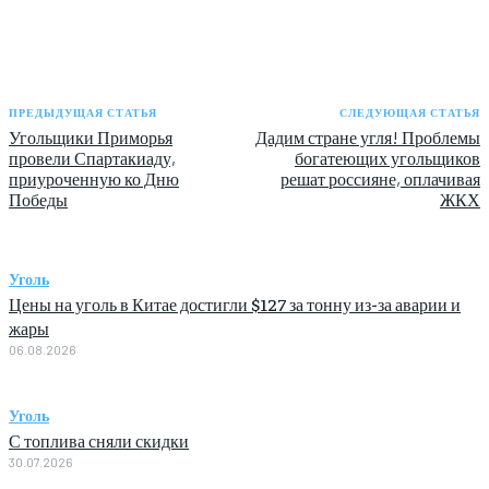
ПРЕДЫДУЩАЯ СТАТЬЯ
СЛЕДУЮЩАЯ СТАТЬЯ
Угольщики Приморья
Дадим стране угля! Проблемы
провели Спартакиаду,
богатеющих угольщиков
приуроченную ко Дню
решат россияне, оплачивая
Победы
ЖКХ
Уголь
Цены на уголь в Китае достигли $127 за тонну из-за аварии и
жары
06.08.2026
Уголь
С топлива сняли скидки
30.07.2026