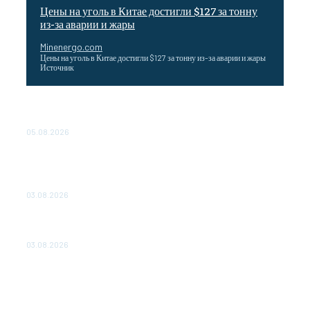
Цены на уголь в Китае достигли $127 за тонну
из-за аварии и жары
Minenergo.com
Цены на уголь в Китае достигли $127 за тонну из-за аварии и жары
Источник
Эффективное обучение: партнеры «Сетевой компании»
удваивают выпуск продукции и снижают потери
05.08.2026
ТЕХНИЧЕСКОЕ ОБСЛУЖИВАНИЕ КОНВЕРТОРНЫХ
ПОДСТАНЦИЙ ПРОЕКТА «CASA-1000» ОБЕСПЕЧЕНО
ДО 2028 ГОДА
03.08.2026
«Роснефть» вносит вклад в изучение и сохранение
популяции дикого северного оленя в России
03.08.2026