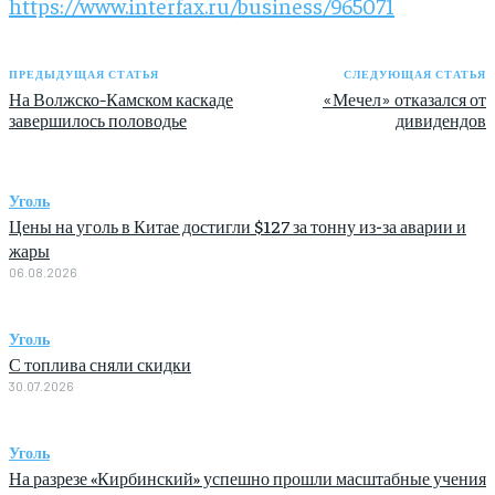
https://www.interfax.ru/business/965071
ПРЕДЫДУЩАЯ СТАТЬЯ
СЛЕДУЮЩАЯ СТАТЬЯ
На Волжско-Камском каскаде
«Мечел» отказался от
завершилось половодье
дивидендов
Уголь
Цены на уголь в Китае достигли $127 за тонну из-за аварии и
жары
06.08.2026
Уголь
С топлива сняли скидки
30.07.2026
Уголь
На разрезе «Кирбинский» успешно прошли масштабные учения