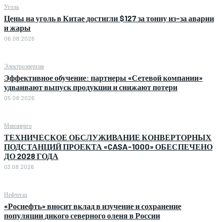
Уголь
Цены на уголь в Китае достигли $127 за тонну из-за аварии
и жары
06.08.2026
Электроэнергия
Эффективное обучение: партнеры «Сетевой компании»
удваивают выпуск продукции и снижают потери
05.08.2026
Минэнерго
ТЕХНИЧЕСКОЕ ОБСЛУЖИВАНИЕ КОНВЕРТОРНЫХ
ПОДСТАНЦИЙ ПРОЕКТА «CASA-1000» ОБЕСПЕЧЕНО
ДО 2028 ГОДА
03.08.2026
Нефтегаз
«Роснефть» вносит вклад в изучение и сохранение
популяции дикого северного оленя в России