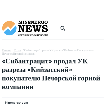
Главная
Уголь
"Сибантрацит" продал УК разреза "Кийзасский" покупателю
Печорской горной компании
«Сибантрацит» продал УК
разреза «Кийзасский»
покупателю Печорской горной
компании
Minenergo.com