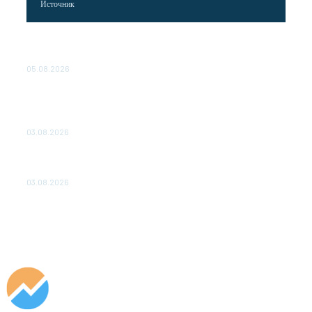
Источник
Эффективное обучение: партнеры «Сетевой компании»
удваивают выпуск продукции и снижают потери
05.08.2026
ТЕХНИЧЕСКОЕ ОБСЛУЖИВАНИЕ КОНВЕРТОРНЫХ
ПОДСТАНЦИЙ ПРОЕКТА «CASA-1000» ОБЕСПЕЧЕНО
ДО 2028 ГОДА
03.08.2026
«Роснефть» вносит вклад в изучение и сохранение
популяции дикого северного оленя в России
03.08.2026