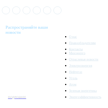
Распространяйте ваши
новости
О нас
Правообладателям
Minenergo News - ваш
Контакты
надежный источник
Минэнерго
последних новостей и
Отраслевые новости
аналитики о развитии
Электроэнергия
топливно-энергетического
комплекса. Мы также
Нефтегаз
предлагаем широкое
Уголь
распространение новостей
Атом
организациям энергетики.
Зеленая энергетика
Энергоэффективность
ПОДРОБНЕЕ