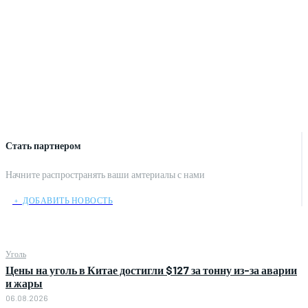
Стать партнером
Начните распространять ваши амтериалы с нами
﹢ ДОБАВИТЬ НОВОСТЬ
Уголь
Цены на уголь в Китае достигли $127 за тонну из-за аварии
и жары
06.08.2026