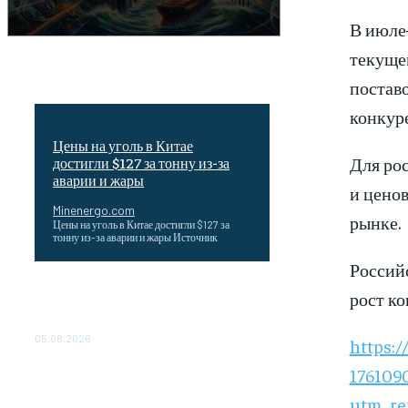
В июле
текуще
постав
конкур
Цены на уголь в Китае
Для ро
достигли $127 за тонну из-за
аварии и жары
и цено
Minenergo.com
рынке.
Цены на уголь в Китае достигли $127 за
тонну из-за аварии и жары Источник
Россий
Эффективное обучение: партнеры
рост к
«Сетевой компании» удваивают выпуск
продукции и снижают потери
05.08.2026
https:
176109
ТЕХНИЧЕСКОЕ ОБСЛУЖИВАНИЕ
КОНВЕРТОРНЫХ ПОДСТАНЦИЙ
utm_re
ПРОЕКТА «CASA-1000»