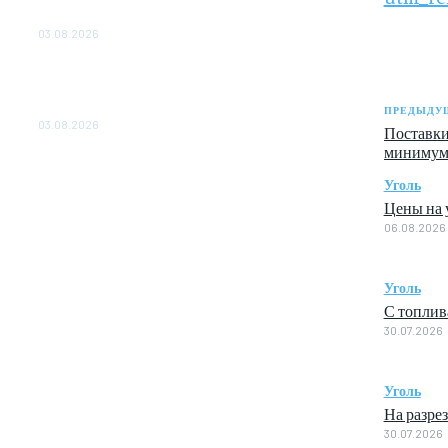
ОБЕСПЕЧЕНО ДО 2028 ГОДА
03.08.2026
«Роснефть» вносит вклад в изучение и
сохранение популяции дикого северного
оленя в России
ПРЕДЫДУЩ
03.08.2026
Поставки
минимум
Уголь
Цены на у
06.08.2026
Уголь
С топлив
30.07.2026
Уголь
На разре
30.07.2026