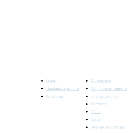
О нас
Минэнерго
Правообладателям
Отраслевые новости
Контакты
Электроэнергия
ы также
Нефтегаз
Уголь
Атом
Зеленая энергетика