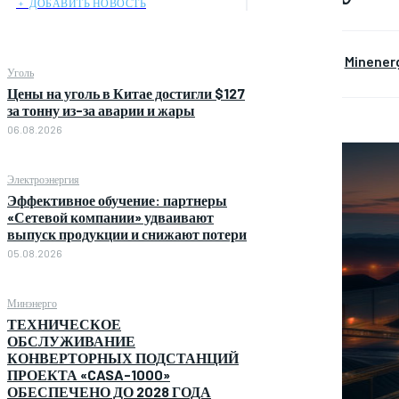
﹢ ДОБАВИТЬ НОВОСТЬ
Minener
Уголь
Цены на уголь в Китае достигли $127
за тонну из-за аварии и жары
06.08.2026
Электроэнергия
Эффективное обучение: партнеры
«Сетевой компании» удваивают
выпуск продукции и снижают потери
05.08.2026
Минэнерго
ТЕХНИЧЕСКОЕ
ОБСЛУЖИВАНИЕ
КОНВЕРТОРНЫХ ПОДСТАНЦИЙ
ПРОЕКТА «CASA-1000»
ОБЕСПЕЧЕНО ДО 2028 ГОДА