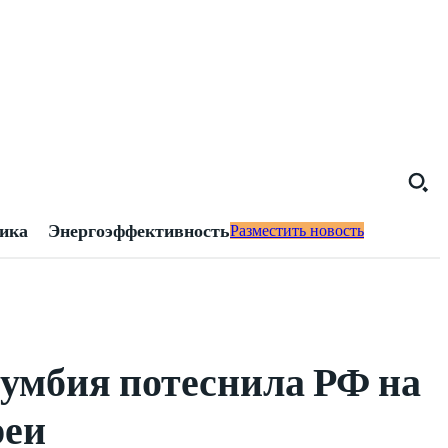
тика
Энергоэффективность
Разместить новость
умбия потеснила РФ на
реи