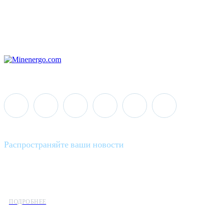
Распространяйте ваши новости
Minenergo News - ваш надежный источник последних новостей 
предлагаем широкое распространение новостей организациям э
ПОДРОБНЕЕ