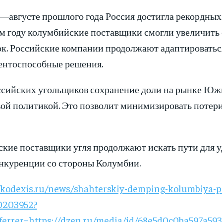
—августе прошлого года Россия достигла рекордных
м году колумбийские поставщики смогли увеличить 
ок. Российские компании продолжают адаптироваться
ентоспособные решения.
ссийских угольщиков сохранение доли на рынке Южн
вой политикой. Это позволит минимизировать потери
ские поставщики угля продолжают искать пути для 
онкуренции со стороны Колумбии.
//kodexis.ru/news/shahterskiy-demping-kolumbiya-p
0203952?
ferrer=https://dzen.ru/media/id/68e5d0c0ba597a5