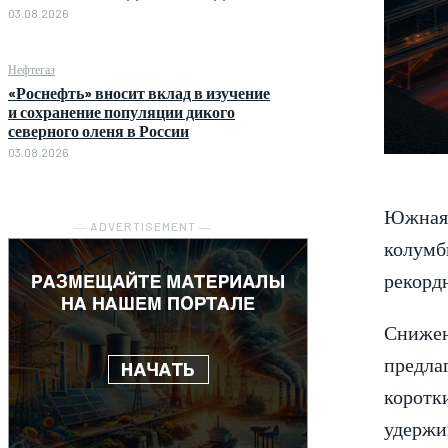
03.08.2026
Нефтегаз
«Роснефть» вносит вклад в изучение
и сохранение популяции дикого
северного оленя в России
03.08.2026
Южная К
― ADVERTISEMENT ―
колумб
рекорд
Снижен
предла
коротки
удержив