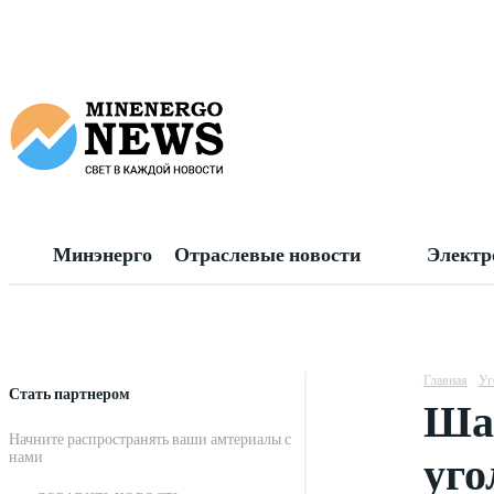
Минэнерго
Отраслевые новости
Электр
Главная
Уг
Стать партнером
Шах
Начните распространять ваши амтериалы с
уго
нами