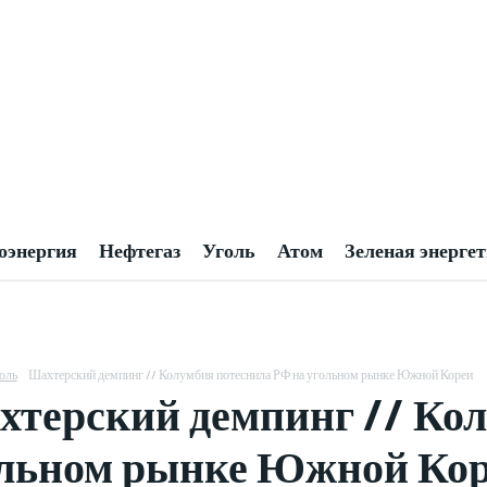
оэнергия
Нефтегаз
Уголь
Атом
Зеленая энерге
оль
Шахтерский демпинг // Колумбия потеснила РФ на угольном рынке Южной Кореи
терский демпинг // Кол
льном рынке Южной Ко