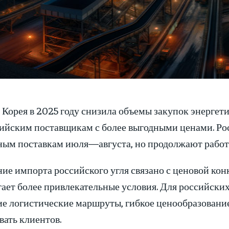
орея в 2025 году снизила объемы закупок энергетич
ийским поставщикам с более выгодными ценами. Рос
ным поставкам июля—августа, но продолжают работа
ие импорта российского угля связано с ценовой кон
гает более привлекательные условия. Для российск
е логистические маршруты, гибкое ценообразование
ать клиентов.