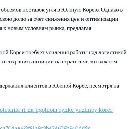
 объемов поставок угля в Южную Корею. Однако в
свою долю за счет снижения цен и оптимизации
 к новым условиям рынка, предлагая
ой Кореи требует усиления работы над логистикой
 и сохранить позиции на стратегически важном
удержания клиентов в Южной Корее, несмотря на
otesnila-rf-na-ugolnom-rynke-yuzhnoy-korei-
93ca704ae/68f81a9c8b424639b940dd8c