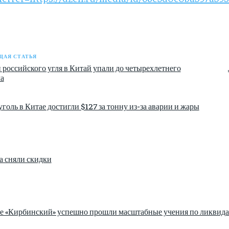
АЯ СТАТЬЯ
 российского угля в Китай упали до четырехлетнего
а
голь в Китае достигли $127 за тонну из-за аварии и жары
а сняли скидки
зе «Кирбинский» успешно прошли масштабные учения по ликвида