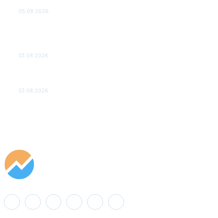
удваивают выпуск продукции и снижают потери
05.08.2026
ТЕХНИЧЕСКОЕ ОБСЛУЖИВАНИЕ КОНВЕРТОРНЫХ
ПОДСТАНЦИЙ ПРОЕКТА «CASA-1000» ОБЕСПЕЧЕНО
ДО 2028 ГОДА
03.08.2026
«Роснефть» вносит вклад в изучение и сохранение
популяции дикого северного оленя в России
03.08.2026