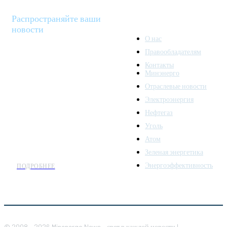
Распространяйте ваши
новости
О нас
Правообладателям
Minenergo News - ваш
Контакты
надежный источник
Минэнерго
последних новостей и
Отраслевые новости
аналитики о развитии
Электроэнергия
топливно-энергетического
комплекса. Мы также
Нефтегаз
предлагаем широкое
Уголь
распространение новостей
Атом
организациям энергетики.
Зеленая энергетика
Энергоэффективность
ПОДРОБНЕЕ
© 2008 - 2026 Minenergo News - свет в каждой новости |