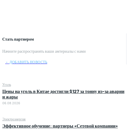
Стать партнером
Начните распространять ваши амтериалы с нами
﹢ ДОБАВИТЬ НОВОСТЬ
Уголь
Цены на уголь в Китае достигли $127 за тонну из-за аварии
и жары
06.08.2026
Электроэнергия
Эффективное обучение: партнеры «Сетевой компании»