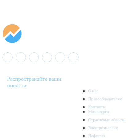
Распространяйте ваши
новости
О нас
Правообладателям
Minenergo News - ваш
Контакты
надежный источник
Минэнерго
последних новостей и
Отраслевые новости
аналитики о развитии
Электроэнергия
топливно-энергетического
комплекса. Мы также
Нефтегаз