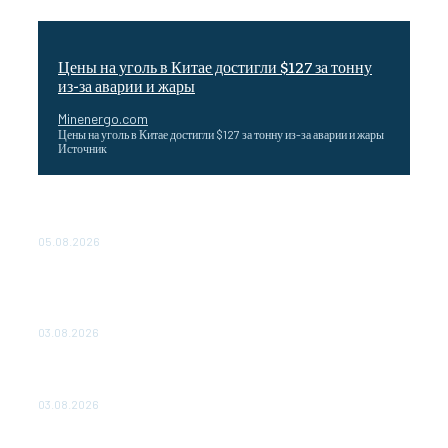
Цены на уголь в Китае достигли $127 за тонну
из-за аварии и жары
Minenergo.com
Цены на уголь в Китае достигли $127 за тонну из-за аварии и жары
Источник
Эффективное обучение: партнеры «Сетевой компании»
удваивают выпуск продукции и снижают потери
05.08.2026
ТЕХНИЧЕСКОЕ ОБСЛУЖИВАНИЕ КОНВЕРТОРНЫХ
ПОДСТАНЦИЙ ПРОЕКТА «CASA-1000» ОБЕСПЕЧЕНО
ДО 2028 ГОДА
03.08.2026
«Роснефть» вносит вклад в изучение и сохранение
популяции дикого северного оленя в России
03.08.2026