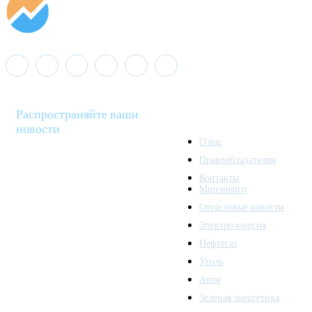
Распространяйте ваши
новости
О нас
Правообладателям
Minenergo News - ваш
Контакты
надежный источник
Минэнерго
последних новостей и
Отраслевые новости
аналитики о развитии
Электроэнергия
топливно-энергетического
комплекса. Мы также
Нефтегаз
предлагаем широкое
Уголь
распространение новостей
Атом
организациям энергетики.
Зеленая энергетика