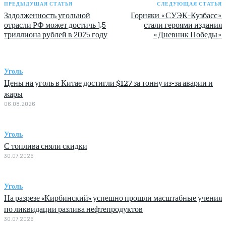
ПРЕДЫДУЩАЯ СТАТЬЯ
СЛЕДУЮЩАЯ СТАТЬЯ
Задолженность угольной
Горняки «СУЭК-Кузбасс»
отрасли РФ может достичь 1,5
стали героями издания
триллиона рублей в 2025 году
«Дневник Победы»
Уголь
Цены на уголь в Китае достигли $127 за тонну из-за аварии и
жары
06.08.2026
Уголь
С топлива сняли скидки
30.07.2026
Уголь
На разрезе «Кирбинский» успешно прошли масштабные учения
по ликвидации разлива нефтепродуктов
30.07.2026