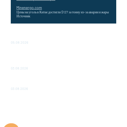
Minenergo.com
Цены на уголь в Китае достигли $127 за тонну из-за аварии и жары
Источник
Эффективное обучение: партнеры «Сетевой компании»
удваивают выпуск продукции и снижают потери
05.08.2026
ТЕХНИЧЕСКОЕ ОБСЛУЖИВАНИЕ КОНВЕРТОРНЫХ
ПОДСТАНЦИЙ ПРОЕКТА «CASA-1000» ОБЕСПЕЧЕНО
ДО 2028 ГОДА
03.08.2026
«Роснефть» вносит вклад в изучение и сохранение
популяции дикого северного оленя в России
03.08.2026