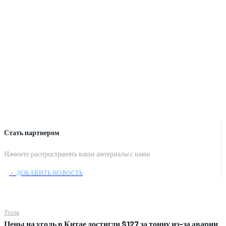
Стать партнером
Начните распространять ваши амтериалы с нами
﹢ ДОБАВИТЬ НОВОСТЬ
Уголь
Цены на уголь в Китае достигли $127 за тонну из-за аварии