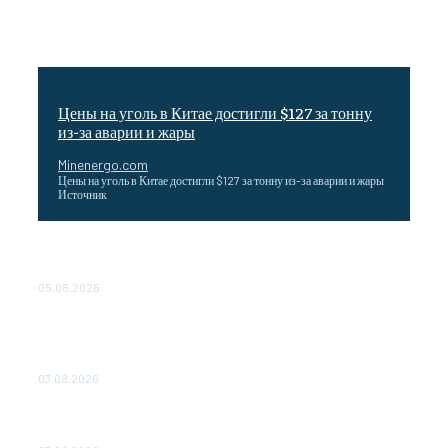
Цены на уголь в Китае достигли $127 за тонну
из-за аварии и жары
Minenergo.com
Цены на уголь в Китае достигли $127 за тонну из-за аварии и жары
Источник
Эффективное обучение: партнеры «Сетевой компании»
удваивают выпуск продукции и снижают потери
05.08.2026
ТЕХНИЧЕСКОЕ ОБСЛУЖИВАНИЕ КОНВЕРТОРНЫХ
ПОДСТАНЦИЙ ПРОЕКТА «CASA-1000» ОБЕСПЕЧЕНО
ДО 2028 ГОДА
03.08.2026
«Роснефть» вносит вклад в изучение и сохранение
популяции дикого северного оленя в России