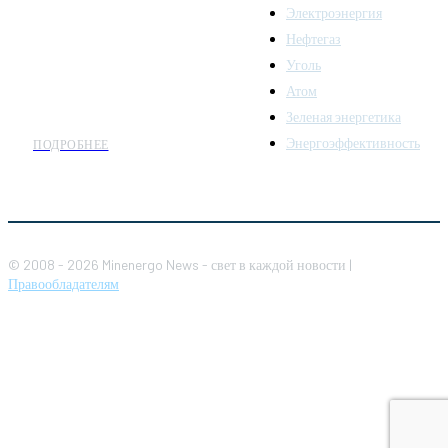
Электроэнергия
топливно-энергетического
комплекса. Мы также
Нефтегаз
предлагаем широкое
Уголь
распространение новостей
Атом
организациям энергетики.
Зеленая энергетика
Энергоэффективность
ПОДРОБНЕЕ
© 2008 - 2026 Minenergo News - свет в каждой новости |
Правообладателям