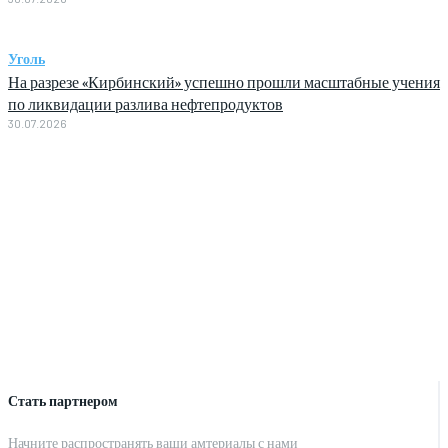
Уголь
На разрезе «Кирбинский» успешно прошли масштабные учения
по ликвидации разлива нефтепродуктов
30.07.2026
Стать партнером
Начните распространять ваши амтериалы с нами