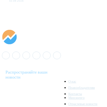
03.08.2026
Распространяйте ваши
новости
О нас
Правообладателям
Minenergo News - ваш
Контакты
надежный источник
Минэнерго
последних новостей и
Отраслевые новости
аналитики о развитии