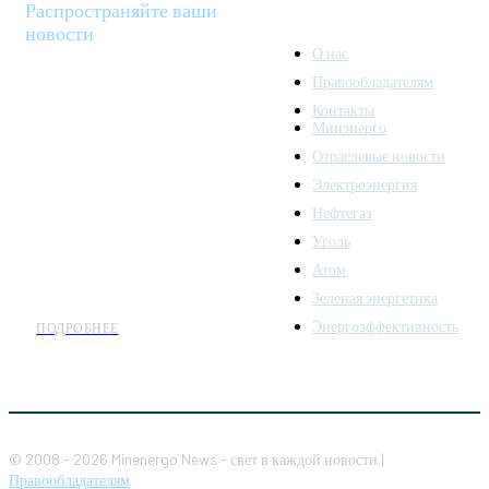
Распространяйте ваши
новости
О нас
Правообладателям
Minenergo News - ваш
Контакты
надежный источник
Минэнерго
последних новостей и
Отраслевые новости
аналитики о развитии
Электроэнергия
топливно-энергетического
комплекса. Мы также
Нефтегаз
предлагаем широкое
Уголь
распространение новостей
Атом
организациям энергетики.
Зеленая энергетика
Энергоэффективность
ПОДРОБНЕЕ
© 2008 - 2026 Minenergo News - свет в каждой новости |
Правообладателям