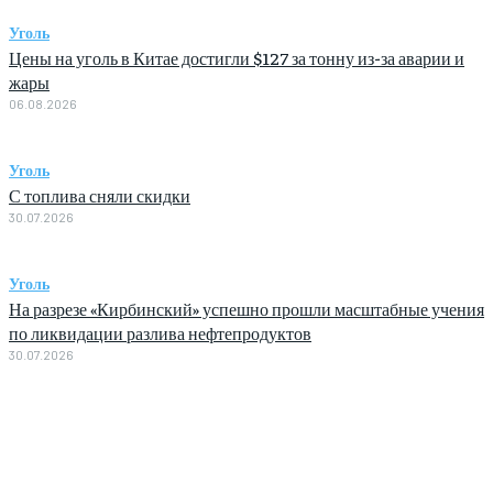
Уголь
Цены на уголь в Китае достигли $127 за тонну из-за аварии и
жары
06.08.2026
Уголь
С топлива сняли скидки
30.07.2026
Уголь
На разрезе «Кирбинский» успешно прошли масштабные учения
по ликвидации разлива нефтепродуктов
30.07.2026