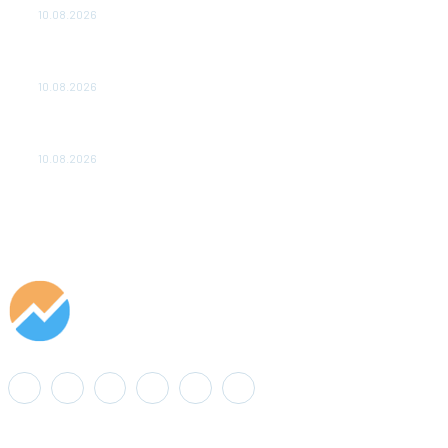
10.08.2026
«Газпром нефть» выбрала лучшие технологии молодых
ученых для нефтегазовой отрасли
10.08.2026
«Россети Юг» выявили хищение почти 23 млн кВт·ч
электроэнергии в I полугодии 2026 года
10.08.2026