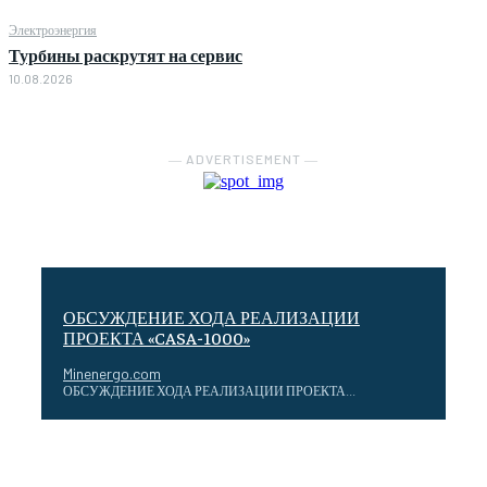
Электроэнергия
Турбины раскрутят на сервис
10.08.2026
― ADVERTISEMENT ―
ОБСУЖДЕНИЕ ХОДА РЕАЛИЗАЦИИ
ПРОЕКТА «CASA-1000»
Minenergo.com
ОБСУЖДЕНИЕ ХОДА РЕАЛИЗАЦИИ ПРОЕКТА...
«Газпром нефть» выбрала лучшие технологии молодых
ученых для нефтегазовой отрасли