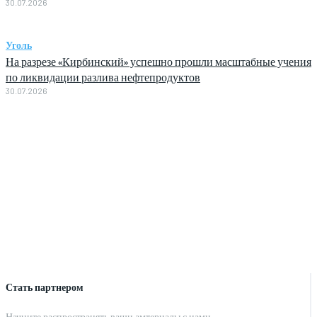
30.07.2026
Уголь
На разрезе «Кирбинский» успешно прошли масштабные учения
по ликвидации разлива нефтепродуктов
30.07.2026
Стать партнером
Начните распространять ваши амтериалы с нами