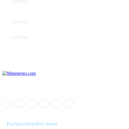
10.08.2026
«Россети Юг» выявили хищение почти 23 млн кВт·ч
электроэнергии в I полугодии 2026 года
10.08.2026
Турбины раскрутят на сервис
10.08.2026
Распространяйте ваши