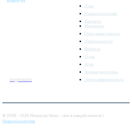
новости
О нас
Правообладателям
Minenergo News - ваш
Контакты
надежный источник
Минэнерго
последних новостей и
Отраслевые новости
аналитики о развитии
Электроэнергия
топливно-энергетического
комплекса. Мы также
Нефтегаз
предлагаем широкое
Уголь
распространение новостей
Атом
организациям энергетики.
Зеленая энергетика
Энергоэффективность
ПОДРОБНЕЕ
© 2008 - 2026 Minenergo News - свет в каждой новости |
Правообладателям