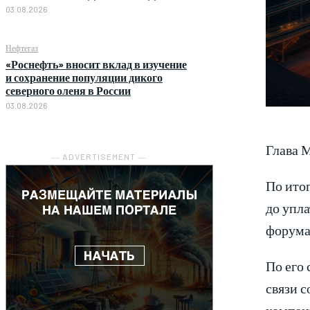
03.08.2026
Нефтегаз
«Роснефть» вносит вклад в изучение
и сохранение популяции дикого
северного оленя в России
03.08.2026
Глава 
― ADVERTISEMENT ―
По итог
до упла
форума
По его
связи 
компан