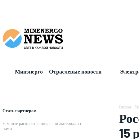
Минэнерго
Отраслевые новости
Электр
Главная
Уг
Стать партнером
Рос
Начните распространять ваши амтериалы с
15 
нами