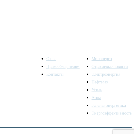
О нас
Минэнерго
Правообладателям
Отраслевые новости
Контакты
Электроэнергия
ы также
Нефтегаз
Уголь
Атом
Зеленая энергетика
Энергоэффективность