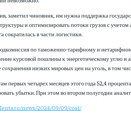
ив, заметил чиновник, им нужна поддержка государ
труктуры и оптимизировать потоки грузов с учетом
а сократилась в части логистики.
подкомиссия по таможенно-тарифному и нетарифном
ение курсовой пошлины к энергетическому углю и ан
 сохранения низких мировых цен на уголь, в том чи
ам первых четырех месяцев этого года 52,4 процент
ровать убытки. При этом во втором полугодии анали
/lenta.ru/news/2024/09/09/coal/