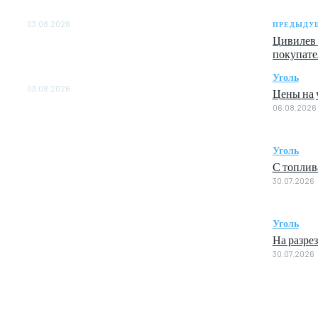
ОБЕСПЕЧЕНО ДО 2028 ГОДА
03.08.2026
ПРЕДЫДУЩ
Цивилев 
«Роснефть» вносит вклад в изучение и
покупате
сохранение популяции дикого северного
оленя в России
Уголь
03.08.2026
Цены на у
06.08.2026
Уголь
С топлив
30.07.2026
Уголь
На разре
30.07.2026