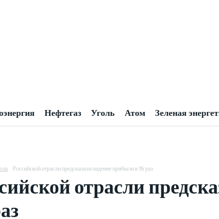
оэнергия
Нефтегаз
Уголь
Атом
Зеленая энерге
оль
Российской отрасли предсказали падение прибыли в 15 раз
сийской отрасли предск
раз