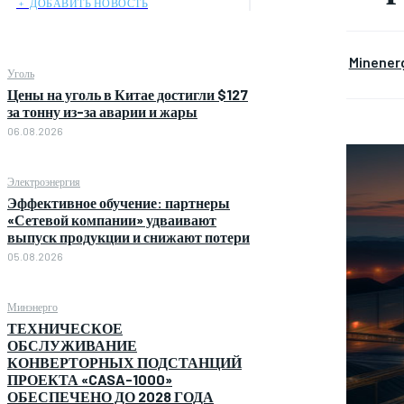
﹢ ДОБАВИТЬ НОВОСТЬ
Minener
Уголь
Цены на уголь в Китае достигли $127
за тонну из-за аварии и жары
06.08.2026
Электроэнергия
Эффективное обучение: партнеры
«Сетевой компании» удваивают
выпуск продукции и снижают потери
05.08.2026
Минэнерго
ТЕХНИЧЕСКОЕ
ОБСЛУЖИВАНИЕ
КОНВЕРТОРНЫХ ПОДСТАНЦИЙ
ПРОЕКТА «CASA-1000»
ОБЕСПЕЧЕНО ДО 2028 ГОДА