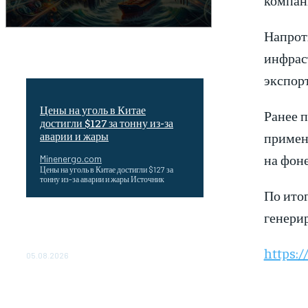
Напрот
инфрас
экспорт
Цены на уголь в Китае
Ранее 
достигли $127 за тонну из-за
примен
аварии и жары
на фоне
Minenergo.com
Цены на уголь в Китае достигли $127 за
тонну из-за аварии и жары Источник
По итог
генери
Эффективное обучение: партнеры
«Сетевой компании» удваивают выпуск
продукции и снижают потери
https:/
05.08.2026
ТЕХНИЧЕСКОЕ ОБСЛУЖИВАНИЕ
КОНВЕРТОРНЫХ ПОДСТАНЦИЙ
ПРОЕКТА «CASA-1000»