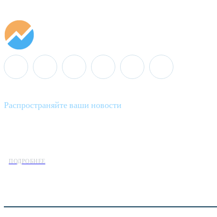
Распространяйте ваши новости
Minenergo News - ваш надежный источник последних новостей 
предлагаем широкое распространение новостей организациям э
ПОДРОБНЕЕ