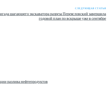
СЛЕДУЮЩАЯ СТАТЬЯ
игада шагающего экскаватора разреза Переясловский завершила
годовой план по вскрыше уже в сентябре
ции разлива нефтепродуктов