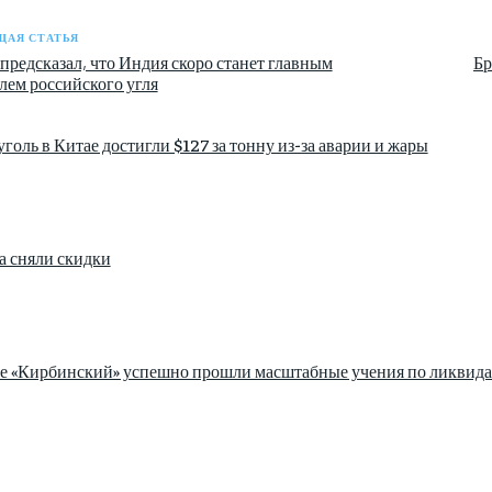
АЯ СТАТЬЯ
предсказал, что Индия скоро станет главным
Бр
лем российского угля
голь в Китае достигли $127 за тонну из-за аварии и жары
а сняли скидки
зе «Кирбинский» успешно прошли масштабные учения по ликвида