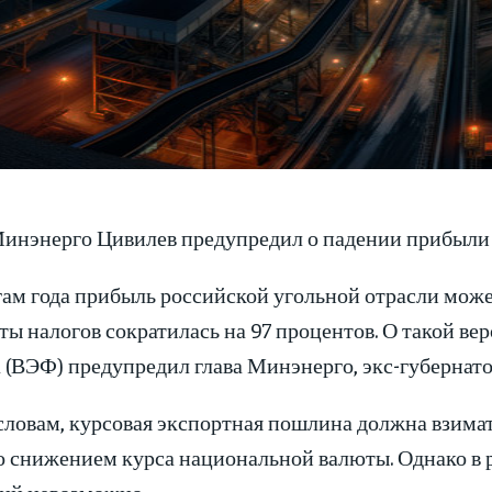
Минэнерго Цивилев предупредил о падении прибыли у
ам года прибыль российской угольной отрасли может 
ты налогов сократилась на 97 процентов. О такой в
 (ВЭФ) предупредил глава Минэнерго, экс-губернато
 словам, курсовая экспортная пошлина должна взима
со снижением курса национальной валюты. Однако в 
ий невозможно.