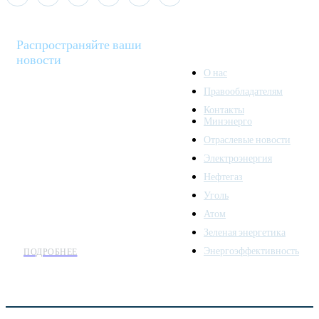
Распространяйте ваши
новости
О нас
Правообладателям
Minenergo News - ваш
Контакты
надежный источник
Минэнерго
последних новостей и
Отраслевые новости
аналитики о развитии
Электроэнергия
топливно-энергетического
комплекса. Мы также
Нефтегаз
предлагаем широкое
Уголь
распространение новостей
Атом
организациям энергетики.
Зеленая энергетика
Энергоэффективность
ПОДРОБНЕЕ