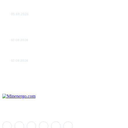
Эффективное обучение: партнеры «Сетевой компании»
удваивают выпуск продукции и снижают потери
05.08.2026
ТЕХНИЧЕСКОЕ ОБСЛУЖИВАНИЕ КОНВЕРТОРНЫХ
ПОДСТАНЦИЙ ПРОЕКТА «CASA-1000» ОБЕСПЕЧЕНО
ДО 2028 ГОДА
03.08.2026
«Роснефть» вносит вклад в изучение и сохранение
популяции дикого северного оленя в России
03.08.2026