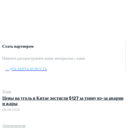
Стать партнером
Начните распространять ваши амтериалы с нами
﹢ ДОБАВИТЬ НОВОСТЬ
Уголь
Цены на уголь в Китае достигли $127 за тонну из-за аварии
и жары
06.08.2026
Электроэнергия