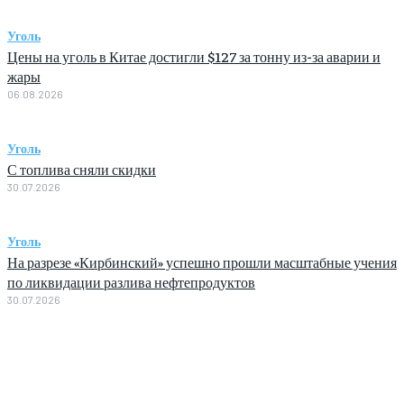
Уголь
Цены на уголь в Китае достигли $127 за тонну из-за аварии и
жары
06.08.2026
Уголь
С топлива сняли скидки
30.07.2026
Уголь
На разрезе «Кирбинский» успешно прошли масштабные учения
по ликвидации разлива нефтепродуктов
30.07.2026