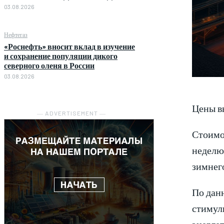
03.08.2026
Нефтегаз
«Роснефть» вносит вклад в изучение
и сохранение популяции дикого
северного оленя в России
03.08.2026
Цены в
― ADVERTISEMENT ―
Стоимос
неделю 
зимнего
По дан
стимул
энергет