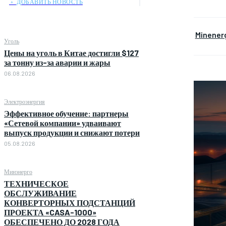
﹢ ДОБАВИТЬ НОВОСТЬ
Minener
Уголь
Цены на уголь в Китае достигли $127
за тонну из-за аварии и жары
06.08.2026
Электроэнергия
Эффективное обучение: партнеры
«Сетевой компании» удваивают
выпуск продукции и снижают потери
05.08.2026
Минэнерго
ТЕХНИЧЕСКОЕ
ОБСЛУЖИВАНИЕ
КОНВЕРТОРНЫХ ПОДСТАНЦИЙ
ПРОЕКТА «CASA-1000»
ОБЕСПЕЧЕНО ДО 2028 ГОДА