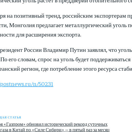
ря на позитивный тренд, российским экспортерам пр
ти, Монголия предлагает металлургический уголь по
ности для расширения экспорта.
президент России Владимир Путин заявлял, что угол
 По его словам, спрос на уголь будет поддерживаться
анский регион, где потребление этого ресурса стаби
/postnews.ru/n/50231
АЯ СТАТЬЯ
ря «Газпром» обновил исторический рекорд суточных
газа в Китай по «Силе Сибири» — в пятый раз за месяц