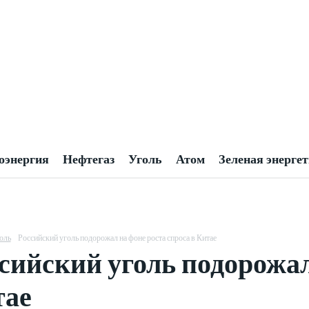
оэнергия
Нефтегаз
Уголь
Атом
Зеленая энерге
оль
Российский уголь подорожал на фоне роста спроса в Китае
сийский уголь подорожал
тае