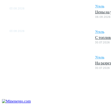
ОБЕСПЕЧЕНО ДО 2028 ГОДА
Уголь
03.08.2026
Цены на у
06.08.2026
«Роснефть» вносит вклад в изучение и
сохранение популяции дикого северного
оленя в России
03.08.2026
Уголь
С топлив
30.07.2026
Уголь
На разре
30.07.2026