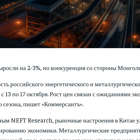
ыросли на 2-3%, но конкуренция со стороны Монгол
ть российского энергетического и металлургическо
с 13 по 17 октября. Рост цен связан с ожиданиями 
 сезона, пишет «Коммерсантъ».
ным NEFT Research, рыночные настроения в Китае у
ированию экономики. Металлургические предприятия
ический уголь растет в преддверии отопительного се