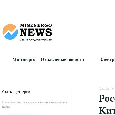
Минэнерго
Отраслевые новости
Электр
Главная
Уг
Стать партнером
Рос
Начните распространять ваши амтериалы с
Ки
нами