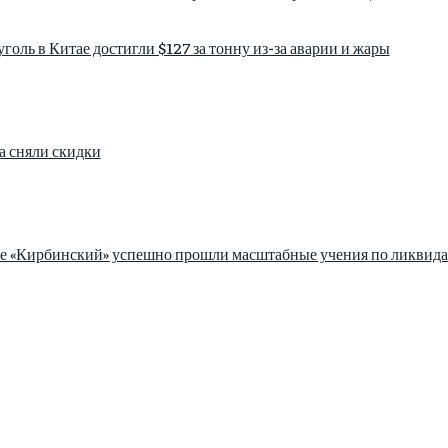
голь в Китае достигли $127 за тонну из-за аварии и жары
а сняли скидки
зе «Кирбинский» успешно прошли масштабные учения по ликвида