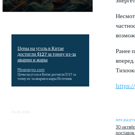
Несмот
частнос
возмож
Цены на уголь в Китае
Ранее 
достигли $127 за тонну из-за
вперед.
аварии и жары
Тихооке
Minenergo.com
Цены на уголь в Китае достигли $127 за
тонну из-за аварии и жары Источник
https:/
Эффективное обучение: партнеры
«Сетевой компании» удваивают выпуск
продукции и снижают потери
05.08.2026
ПРЕДЫДУЩ
ТЕХНИЧЕСКОЕ ОБСЛУЖИВАНИЕ
30 октяб
КОНВЕРТОРНЫХ ПОДСТАНЦИЙ
поставок 
ПРОЕКТА «CASA-1000»