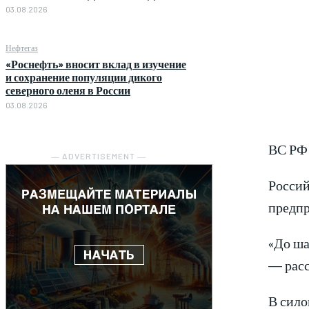
03.08.2026
Нефтегаз
«Роснефть» вносит вклад в изучение
и сохранение популяции дикого
северного оленя в России
03.08.2026
ВС РФ 
― ADVERTISEMENT ―
Россий
предпр
«До ша
— расс
В сило