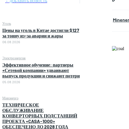
﹢ ДОБАВИТЬ НОВОСТЬ
Minene
Уголь
Цены на уголь в Китае достигли $127
за тонну из-за аварии и жары
06.08.2026
Электроэнергия
Эффективное обучение: партнеры
«Сетевой компании» удваивают
выпуск продукции и снижают потери
05.08.2026
Минэнерго
ТЕХНИЧЕСКОЕ
ОБСЛУЖИВАНИЕ
КОНВЕРТОРНЫХ ПОДСТАНЦИЙ
ПРОЕКТА «CASA-1000»
ОБЕСПЕЧЕНО ДО 2028 ГОДА