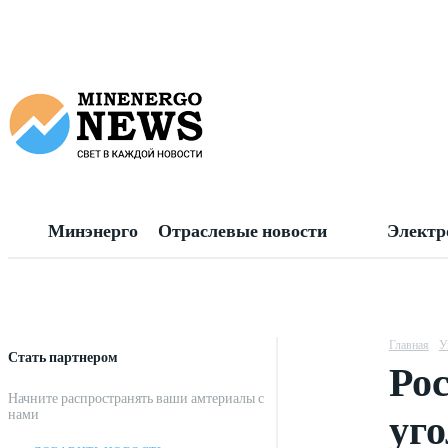
Минэнерго
Отраслевые новости
Электр
Главная
У
Стать партнером
Ро
Начните распространять ваши амтериалы с
уг
нами