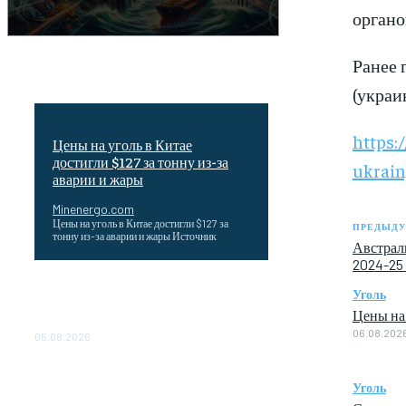
органо
Ранее 
(украи
https:
Цены на уголь в Китае
достигли $127 за тонну из-за
ukrain
аварии и жары
Minenergo.com
Цены на уголь в Китае достигли $127 за
ПРЕДЫДУ
тонну из-за аварии и жары Источник
Австрали
2024-25
Эффективное обучение: партнеры
Уголь
«Сетевой компании» удваивают выпуск
Цены на 
продукции и снижают потери
06.08.202
05.08.2026
ТЕХНИЧЕСКОЕ ОБСЛУЖИВАНИЕ
КОНВЕРТОРНЫХ ПОДСТАНЦИЙ
Уголь
ПРОЕКТА «CASA-1000»