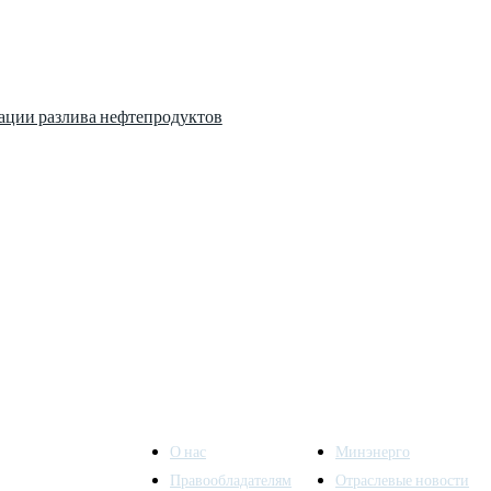
ации разлива нефтепродуктов
О нас
Минэнерго
Правообладателям
Отраслевые новости