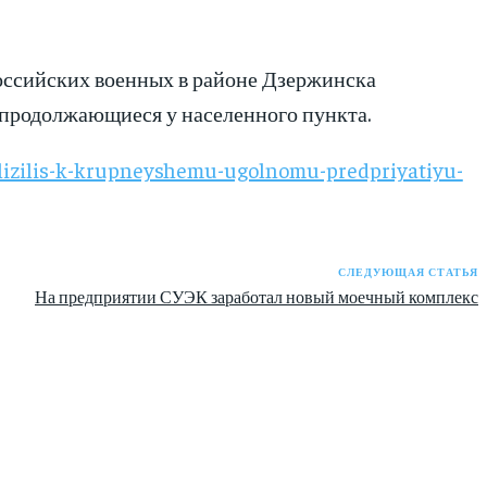
оссийских военных в районе Дзержинска
 продолжающиеся у населенного пункта.
blizilis-k-krupneyshemu-ugolnomu-predpriyatiyu-
СЛЕДУЮЩАЯ СТАТЬЯ
На предприятии СУЭК заработал новый моечный комплекс