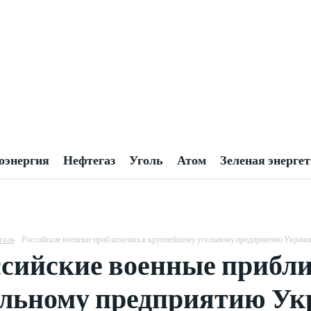
оэнергия
Нефтегаз
Уголь
Атом
Зеленая энерге
голь
Российские военные приблизились к крупнейшему угольному предприятию Украи
ссийские военные прибл
ольному предприятию У