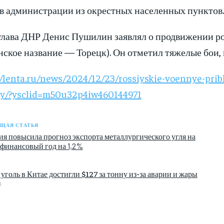
в администрации из окрестных населенных пунктов.
глава ДНР Денис Пушилин заявлял о продвижении р
нское название — Торецк). Он отметил тяжелые бои,
//lenta.ru/news/2024/12/23/rossiyskie-voennye-pri
y/?ysclid=m50u32p4iw460144971
ЩАЯ СТАТЬЯ
я повысила прогноз экспорта металлургического угля на
 финансовый год на 1,2%
уголь в Китае достигли $127 за тонну из-за аварии и жары
6