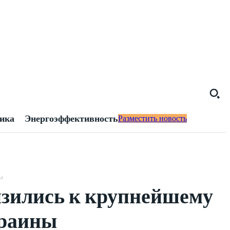
тика
Энергоэффективность
Разместить новость
ны
изились к крупнейшему
краины