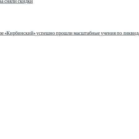
ва сняли скидки
езе «Кирбинский» успешно прошли масштабные учения по ликвид