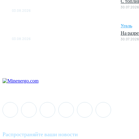
С топли
ОБЕСПЕЧЕНО ДО 2028 ГОДА
30.07.2026
03.08.2026
«Роснефть» вносит вклад в изучение и
Уголь
сохранение популяции дикого северного
На разр
оленя в России
03.08.2026
30.07.2026
Распространяйте ваши новости