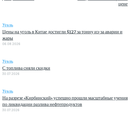
цене
Уголь
Цены на уголь в Китае достигли $127 за тонну из-за аварии и
жары
06.08.2026
Уголь
С топлива сняли скидки
30.07.2026
Уголь
На разрезе «Кирбинский» успешно прошли масштабные учения
по ликвидации разлива нефтепродуктов
30.07.2026