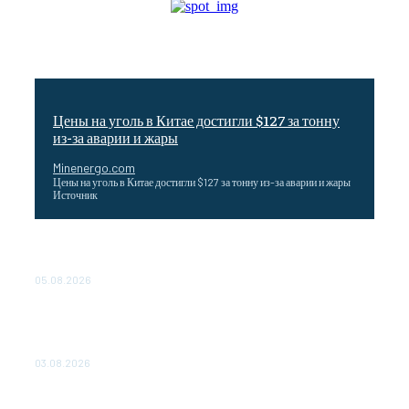
Цены на уголь в Китае достигли $127 за тонну
из-за аварии и жары
Minenergo.com
Цены на уголь в Китае достигли $127 за тонну из-за аварии и жары
Источник
Эффективное обучение: партнеры «Сетевой компании»
удваивают выпуск продукции и снижают потери
05.08.2026
ТЕХНИЧЕСКОЕ ОБСЛУЖИВАНИЕ КОНВЕРТОРНЫХ
ПОДСТАНЦИЙ ПРОЕКТА «CASA-1000» ОБЕСПЕЧЕНО
ДО 2028 ГОДА
03.08.2026
«Роснефть» вносит вклад в изучение и сохранение