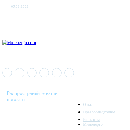
популяции дикого северного оленя в России
03.08.2026
Распространяйте ваши
новости
О нас
Правообладателям
Minenergo News - ваш
Контакты
надежный источник
Минэнерго
последних новостей и