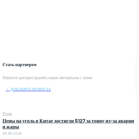
Стать партнером
Начните распространять ваши амтериалы с нами
﹢ ДОБАВИТЬ НОВОСТЬ
Уголь
Цены на уголь в Китае достигли $127 за тонну из-за аварии
и жары
06.08.2026