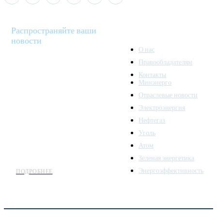
Распространяйте ваши
новости
О нас
Правообладателям
Minenergo News - ваш
Контакты
надежный источник
Минэнерго
последних новостей и
Отраслевые новости
аналитики о развитии
Электроэнергия
топливно-энергетического
комплекса. Мы также
Нефтегаз
предлагаем широкое
Уголь
распространение новостей
Атом
организациям энергетики.
Зеленая энергетика
Энергоэффективность
ПОДРОБНЕЕ