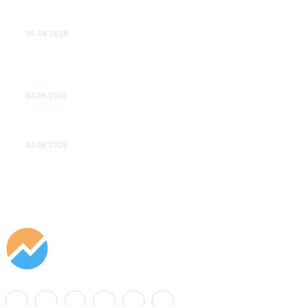
Эффективное обучение: партнеры «Сетевой компании»
удваивают выпуск продукции и снижают потери
05.08.2026
ТЕХНИЧЕСКОЕ ОБСЛУЖИВАНИЕ КОНВЕРТОРНЫХ
ПОДСТАНЦИЙ ПРОЕКТА «CASA-1000» ОБЕСПЕЧЕНО
ДО 2028 ГОДА
03.08.2026
«Роснефть» вносит вклад в изучение и сохранение
популяции дикого северного оленя в России
03.08.2026