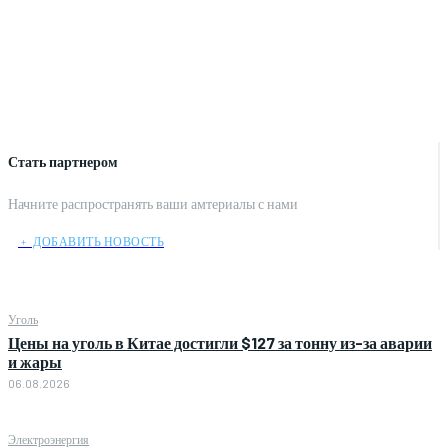
Стать партнером
Начните распространять ваши амтериалы с нами
﹢ ДОБАВИТЬ НОВОСТЬ
Уголь
Цены на уголь в Китае достигли $127 за тонну из-за аварии
и жары
06.08.2026
Электроэнергия