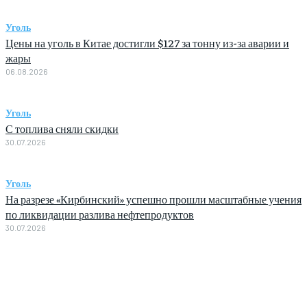
Уголь
Цены на уголь в Китае достигли $127 за тонну из-за аварии и
жары
06.08.2026
Уголь
С топлива сняли скидки
30.07.2026
Уголь
На разрезе «Кирбинский» успешно прошли масштабные учения
по ликвидации разлива нефтепродуктов
30.07.2026