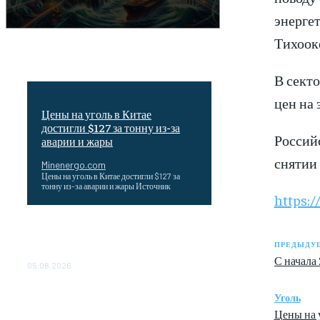
энергет
Тихооке
В секто
цен на 
Цены на уголь в Китае
достигли $127 за тонну из-за
Россий
аварии и жары
снятии
Minenergo.com
Цены на уголь в Китае достигли $127 за
тонну из-за аварии и жары Источник
https:/
Эффективное обучение: партнеры
«Сетевой компании» удваивают выпуск
ПРЕДЫДУЩ
продукции и снижают потери
С начала 
05.08.2026
ТЕХНИЧЕСКОЕ ОБСЛУЖИВАНИЕ
Уголь
КОНВЕРТОРНЫХ ПОДСТАНЦИЙ
Цены на у
ПРОЕКТА «CASA-1000»