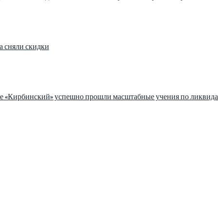
а сняли скидки
зе «Кирбинский» успешно прошли масштабные учения по ликвида