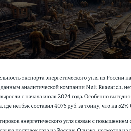
льность экспорта энергетического угля из России н
о данным аналитической компании Neft Research, не
 выросли с начала июля 2024 года. Особенно выгодн
, где нетбэк составил 4076 руб. за тонну, что на 52%
тировок энергетического угля связан с повышением 
срыва поставок газа из России. Однако, несмотря на