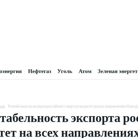
оэнергия
Нефтегаз
Уголь
Атом
Зеленая энерге
оль
Рентабельность экспорта российского энергоугля растет на всех направлениях благ
табельность экспорта ро
тет на всех направления