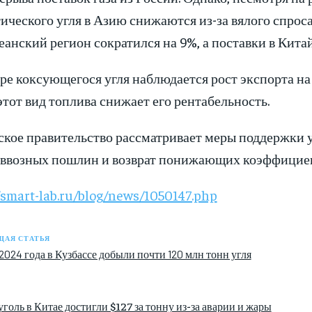
ического угля в Азию снижаются из-за вялого спроса
анский регион сократился на 9%, а поставки в Кита
ре коксующегося угля наблюдается рост экспорта на
этот вид топлива снижает его рентабельность.
ское правительство рассматривает меры поддержки у
 ввозных пошлин и возврат понижающих коэффициен
/smart-lab.ru/blog/news/1050147.php
АЯ СТАТЬЯ
2024 года в Кузбассе добыли почти 120 млн тонн угля
голь в Китае достигли $127 за тонну из-за аварии и жары