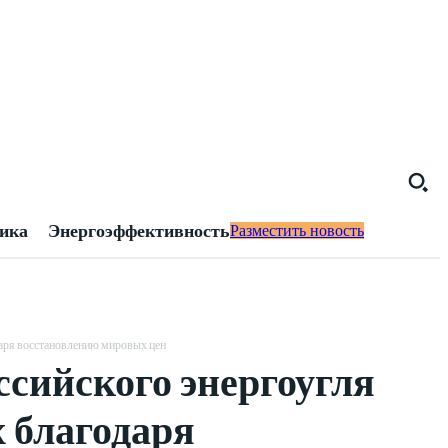
тика
Энергоэффективность
Разместить новость
одаря восстановлению мировых цен
ссийского энергоугля
х благодаря