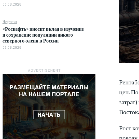
03.08.2026
Нефтегаз
«Роснефть» вносит вклад в изучение
и сохранение популяции дикого
северного оленя в России
03.08.2026
― ADVERTISEMENT ―
Рентабе
цен. П
затрат)
Востока
Рост ко
поводу 