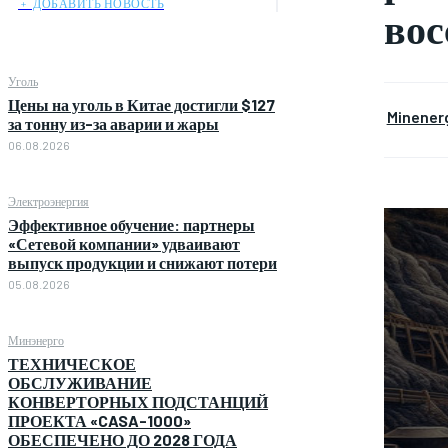
﹢ ДОБАВИТЬ НОВОСТЬ
вос
Уголь
Цены на уголь в Китае достигли $127
Minener
за тонну из-за аварии и жары
06.08.2026
Электроэнергия
Эффективное обучение: партнеры
«Сетевой компании» удваивают
выпуск продукции и снижают потери
05.08.2026
Минэнерго
ТЕХНИЧЕСКОЕ
ОБСЛУЖИВАНИЕ
КОНВЕРТОРНЫХ ПОДСТАНЦИЙ
ПРОЕКТА «CASA-1000»
ОБЕСПЕЧЕНО ДО 2028 ГОДА