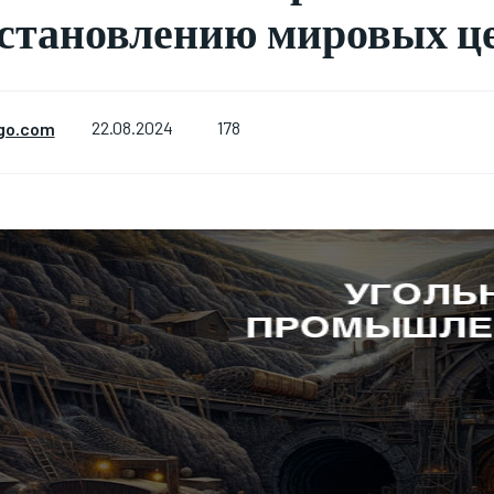
становлению мировых ц
178
go.com
22.08.2024