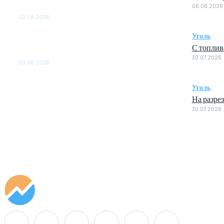
06.08.2026
ОБЕСПЕЧЕНО ДО 2028 ГОДА
03.08.2026
«Роснефть» вносит вклад в изучение и
Уголь
сохранение популяции дикого северного
С топлив
оленя в России
30.07.2026
03.08.2026
Уголь
На разре
30.07.2026