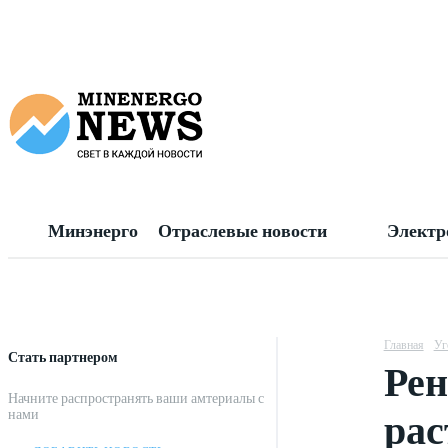
Минэнерго
Отраслевые новости
Электр
Главная
Уг
Стать партнером
Рен
Начните распространять ваши амтериалы с
рас
нами