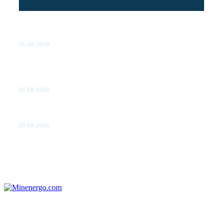
Эффективное обучение: партнеры «Сетевой компании»
удваивают выпуск продукции и снижают потери
05.08.2026
ТЕХНИЧЕСКОЕ ОБСЛУЖИВАНИЕ КОНВЕРТОРНЫХ
ПОДСТАНЦИЙ ПРОЕКТА «CASA-1000» ОБЕСПЕЧЕНО
ДО 2028 ГОДА
03.08.2026
«Роснефть» вносит вклад в изучение и сохранение
популяции дикого северного оленя в России
03.08.2026