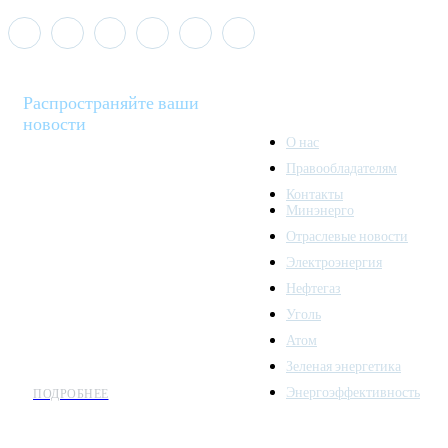
Распространяйте ваши
новости
О нас
Правообладателям
Minenergo News - ваш
Контакты
надежный источник
Минэнерго
последних новостей и
Отраслевые новости
аналитики о развитии
Электроэнергия
топливно-энергетического
комплекса. Мы также
Нефтегаз
предлагаем широкое
Уголь
распространение новостей
Атом
организациям энергетики.
Зеленая энергетика
Энергоэффективность
ПОДРОБНЕЕ