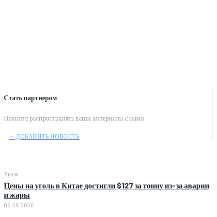
Стать партнером
Начните распространять ваши амтериалы с нами
﹢ ДОБАВИТЬ НОВОСТЬ
Уголь
Цены на уголь в Китае достигли $127 за тонну из-за аварии
и жары
06.08.2026