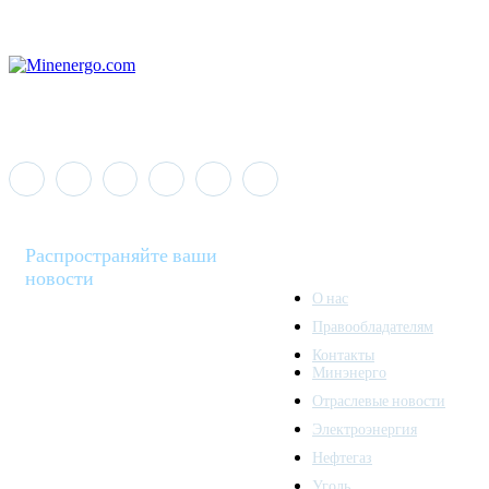
Распространяйте ваши
новости
О нас
Правообладателям
Minenergo News - ваш
Контакты
надежный источник
Минэнерго
последних новостей и
Отраслевые новости
аналитики о развитии
Электроэнергия
топливно-энергетического
комплекса. Мы также
Нефтегаз
предлагаем широкое
Уголь