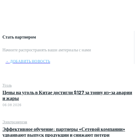
Стать партнером
Начните распространять ваши амтериалы с нами
﹢ ДОБАВИТЬ НОВОСТЬ
Уголь
Цены на уголь в Китае достигли $127 за тонну из-за аварии
и жары
06.08.2026
Электроэнергия
Эффективное обучение: партнеры «Сетевой компании»
удваивают выпуск продукции и снижают потери