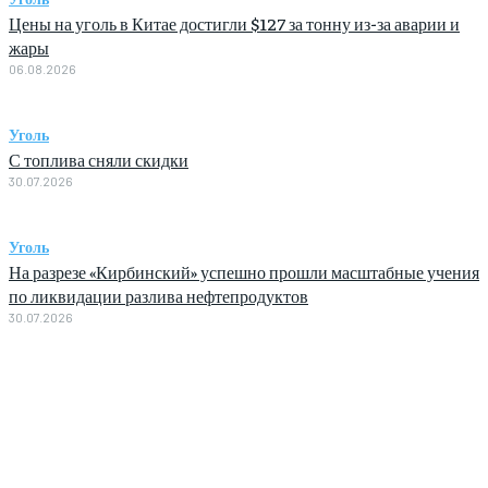
Цены на уголь в Китае достигли $127 за тонну из-за аварии и
жары
06.08.2026
Уголь
С топлива сняли скидки
30.07.2026
Уголь
На разрезе «Кирбинский» успешно прошли масштабные учения
по ликвидации разлива нефтепродуктов
30.07.2026