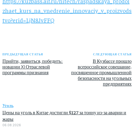
https://kuzbass.aif.ru/hitech/raspadskaya_prodol
zhaet_kurs_na_vnedrenie_innovaciy_v_proizvods
tvo?erid=LjN8JvFFQ
ПРЕДЫДУЩАЯ СТАТЬЯ
СЛЕДУЮЩАЯ СТАТЬЯ
Прийти, заявиться, победить:
В Кузбассе прошло
новации XI Отраслевой
всероссийское совещание,
программы признания
посвященное промышленной
безопасности на угольных
предприятиях
Уголь
Цены на уголь в Китае достигли $127 за тонну из-за аварии и
жары
06.08.2026