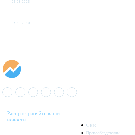
03.08.2026
«Роснефть» вносит вклад в изучение и сохранение
популяции дикого северного оленя в России
03.08.2026
Распространяйте ваши
новости
О нас
Правообладателям