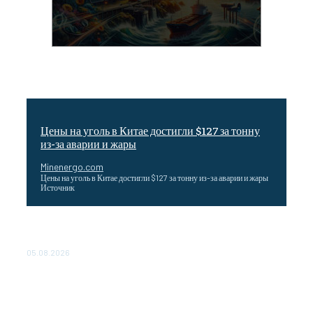
Цены на уголь в Китае достигли $127 за тонну
из-за аварии и жары
Minenergo.com
Цены на уголь в Китае достигли $127 за тонну из-за аварии и жары
Источник
Эффективное обучение: партнеры «Сетевой компании»
удваивают выпуск продукции и снижают потери
05.08.2026
ТЕХНИЧЕСКОЕ ОБСЛУЖИВАНИЕ КОНВЕРТОРНЫХ
ПОДСТАНЦИЙ ПРОЕКТА «CASA-1000» ОБЕСПЕЧЕНО
ДО 2028 ГОДА