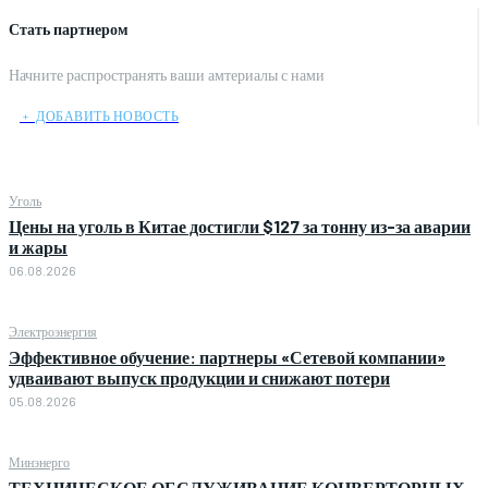
Стать партнером
Начните распространять ваши амтериалы с нами
﹢ ДОБАВИТЬ НОВОСТЬ
Уголь
Цены на уголь в Китае достигли $127 за тонну из-за аварии
и жары
06.08.2026
Электроэнергия
Эффективное обучение: партнеры «Сетевой компании»
удваивают выпуск продукции и снижают потери
05.08.2026
Минэнерго
ТЕХНИЧЕСКОЕ ОБСЛУЖИВАНИЕ КОНВЕРТОРНЫХ