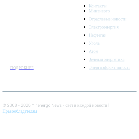
Minenergo News - ваш
Контакты
надежный источник
Минэнерго
последних новостей и
Отраслевые новости
аналитики о развитии
Электроэнергия
топливно-энергетического
комплекса. Мы также
Нефтегаз
предлагаем широкое
Уголь
распространение новостей
Атом
организациям энергетики.
Зеленая энергетика
Энергоэффективность
ПОДРОБНЕЕ
© 2008 - 2026 Minenergo News - свет в каждой новости |
Правообладателям