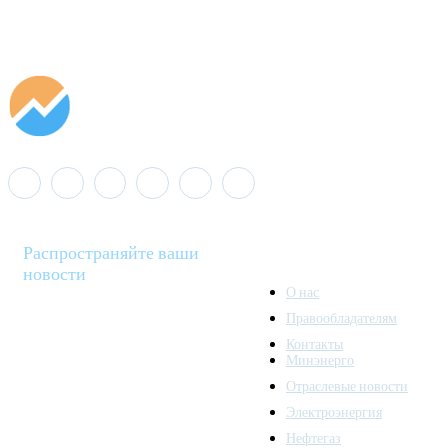
Распространяйте ваши
новости
О нас
Правообладателям
Minenergo News - ваш
Контакты
надежный источник
Минэнерго
последних новостей и
Отраслевые новости
аналитики о развитии
Электроэнергия
топливно-энергетического
комплекса. Мы также
Нефтегаз