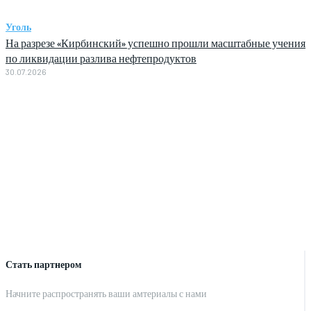
Уголь
На разрезе «Кирбинский» успешно прошли масштабные учения
по ликвидации разлива нефтепродуктов
30.07.2026
Стать партнером
Начните распространять ваши амтериалы с нами