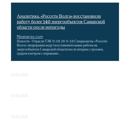
Аналитика. «Россети Волга» восстановили
работу более 140 энергообъектов Самарской
области после непогоды
Minenergo.com
Новости - Отрасли ТЭК 10.08.26 14:58 Специалисты «Россети
Волга» непрерывно ведут восстановительные работы на
энергообъектах Самарской области после шторма с грозами,
градом и ветром с порывами...
Минэнерго России о производстве и запасах авиакеросина
10.08.2026
ОБСУЖДЕНИЕ ХОДА РЕАЛИЗАЦИИ ПРОЕКТА «CASA-
1000»
10.08.2026
«Газпром нефть» выбрала лучшие технологии молодых
ученых для нефтегазовой отрасли
10.08.2026