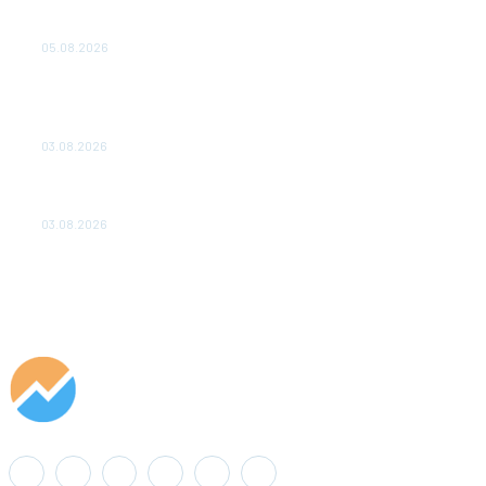
Эффективное обучение: партнеры «Сетевой компании»
удваивают выпуск продукции и снижают потери
05.08.2026
ТЕХНИЧЕСКОЕ ОБСЛУЖИВАНИЕ КОНВЕРТОРНЫХ
ПОДСТАНЦИЙ ПРОЕКТА «CASA-1000» ОБЕСПЕЧЕНО
ДО 2028 ГОДА
03.08.2026
«Роснефть» вносит вклад в изучение и сохранение
популяции дикого северного оленя в России
03.08.2026