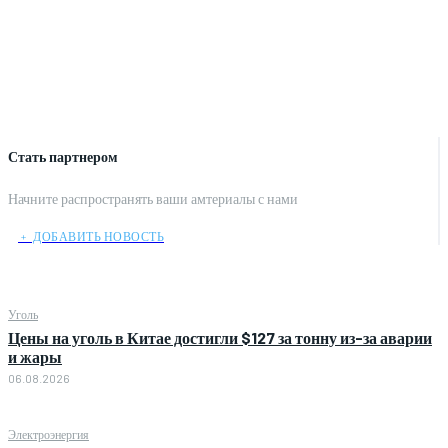
Стать партнером
Начните распространять ваши амтериалы с нами
﹢ ДОБАВИТЬ НОВОСТЬ
Уголь
Цены на уголь в Китае достигли $127 за тонну из-за аварии
и жары
06.08.2026
Электроэнергия