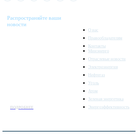
Распространяйте ваши
новости
О нас
Правообладателям
Minenergo News - ваш
Контакты
надежный источник
Минэнерго
последних новостей и
Отраслевые новости
аналитики о развитии
Электроэнергия
топливно-энергетического
комплекса. Мы также
Нефтегаз
предлагаем широкое
Уголь
распространение новостей
Атом
организациям энергетики.
Зеленая энергетика
Энергоэффективность
ПОДРОБНЕЕ