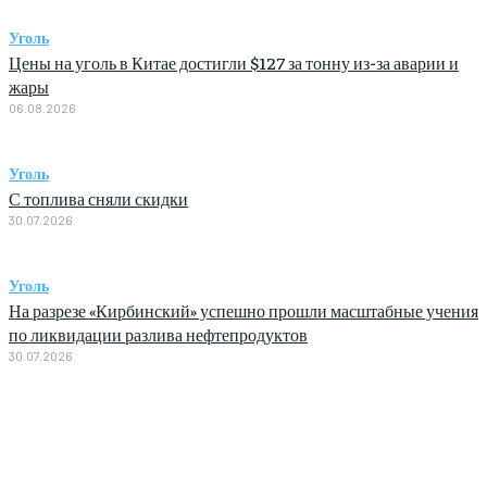
Уголь
Цены на уголь в Китае достигли $127 за тонну из-за аварии и
жары
06.08.2026
Уголь
С топлива сняли скидки
30.07.2026
Уголь
На разрезе «Кирбинский» успешно прошли масштабные учения
по ликвидации разлива нефтепродуктов
30.07.2026