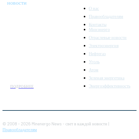
новости
О нас
Правообладателям
Minenergo News - ваш
Контакты
надежный источник
Минэнерго
последних новостей и
Отраслевые новости
аналитики о развитии
Электроэнергия
топливно-энергетического
комплекса. Мы также
Нефтегаз
предлагаем широкое
Уголь
распространение новостей
Атом
организациям энергетики.
Зеленая энергетика
Энергоэффективность
ПОДРОБНЕЕ
© 2008 - 2026 Minenergo News - свет в каждой новости |
Правообладателям