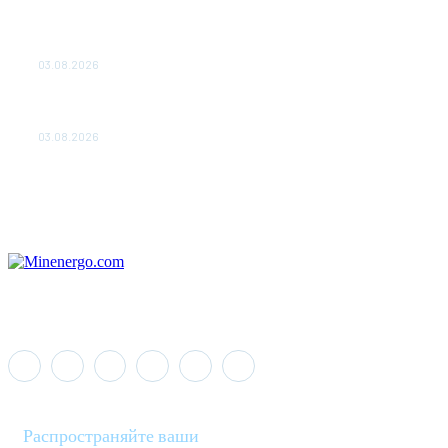
ТЕХНИЧЕСКОЕ ОБСЛУЖИВАНИЕ КОНВЕРТОРНЫХ
ПОДСТАНЦИЙ ПРОЕКТА «CASA-1000» ОБЕСПЕЧЕНО
ДО 2028 ГОДА
03.08.2026
«Роснефть» вносит вклад в изучение и сохранение
популяции дикого северного оленя в России
03.08.2026
Распространяйте ваши