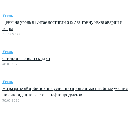
Уголь
Цены на уголь в Китае достигли $127 за тонну из-за аварии и
жары
06.08.2026
Уголь
С топлива сняли скидки
30.07.2026
Уголь
На разрезе «Кирбинский» успешно прошли масштабные учения
по ликвидации разлива нефтепродуктов
30.07.2026