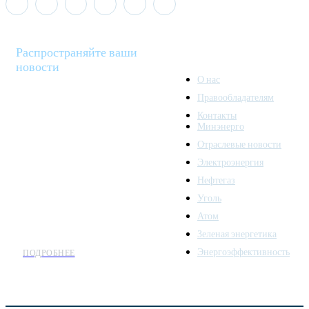
Распространяйте ваши
новости
О нас
Правообладателям
Minenergo News - ваш
Контакты
надежный источник
Минэнерго
последних новостей и
Отраслевые новости
аналитики о развитии
Электроэнергия
топливно-энергетического
комплекса. Мы также
Нефтегаз
предлагаем широкое
Уголь
распространение новостей
Атом
организациям энергетики.
Зеленая энергетика
Энергоэффективность
ПОДРОБНЕЕ