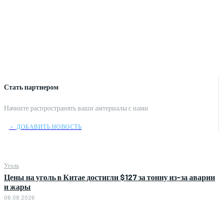
Стать партнером
Начните распространять ваши амтериалы с нами
﹢ ДОБАВИТЬ НОВОСТЬ
Уголь
Цены на уголь в Китае достигли $127 за тонну из-за аварии
и жары
06.08.2026