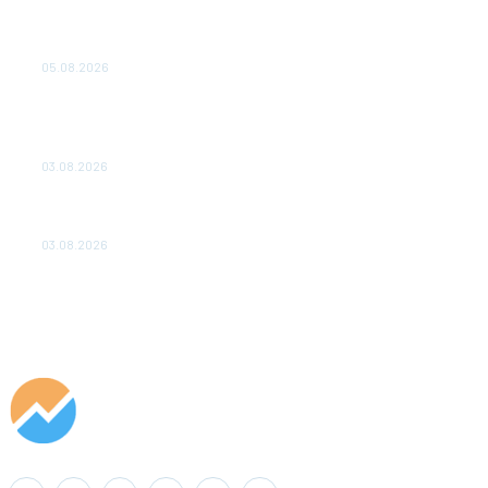
Эффективное обучение: партнеры «Сетевой компании»
удваивают выпуск продукции и снижают потери
05.08.2026
ТЕХНИЧЕСКОЕ ОБСЛУЖИВАНИЕ КОНВЕРТОРНЫХ
ПОДСТАНЦИЙ ПРОЕКТА «CASA-1000» ОБЕСПЕЧЕНО
ДО 2028 ГОДА
03.08.2026
«Роснефть» вносит вклад в изучение и сохранение
популяции дикого северного оленя в России
03.08.2026