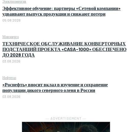
Электроэнергия
Эффективное обучение: партнеры «Сетевой компании»
удваивают выпуск продукции и снижают потери
05.08.2026
Минэнерго
ТЕХНИЧЕСКОЕ ОБСЛУЖИВАНИЕ КОНВЕРТОРНЫХ
ПОДСТАНЦИЙ ПРОЕКТА «CASA-1000» ОБЕСПЕЧЕНО
ДО 2028 ГОДА
03.08.2026
Нефтегаз
«Роснефть» вносит вклад в изучение и сохранение
популяции дикого северного оленя в России
03.08.2026
― ADVERTISEMENT ―