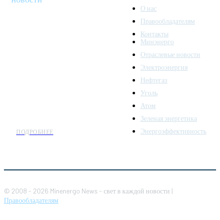
О нас
Правообладателям
Minenergo News - ваш
Контакты
надежный источник
Минэнерго
последних новостей и
Отраслевые новости
аналитики о развитии
Электроэнергия
топливно-энергетического
комплекса. Мы также
Нефтегаз
предлагаем широкое
Уголь
распространение новостей
Атом
организациям энергетики.
Зеленая энергетика
Энергоэффективность
ПОДРОБНЕЕ
© 2008 - 2026 Minenergo News - свет в каждой новости |
Правообладателям