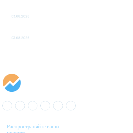
ПОДСТАНЦИЙ ПРОЕКТА «CASA-1000» ОБЕСПЕЧЕНО
ДО 2028 ГОДА
03.08.2026
«Роснефть» вносит вклад в изучение и сохранение
популяции дикого северного оленя в России
03.08.2026
Распространяйте ваши
новости