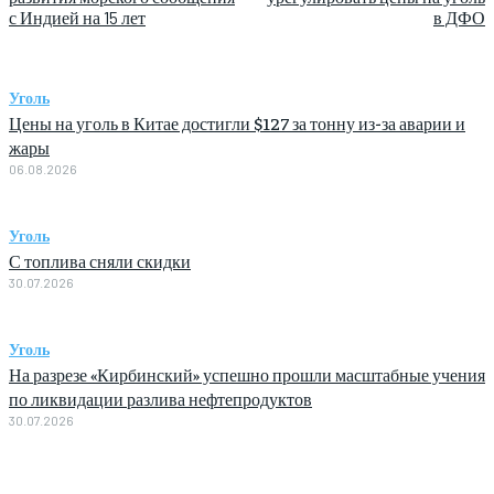
с Индией на 15 лет
в ДФО
Уголь
Цены на уголь в Китае достигли $127 за тонну из-за аварии и
жары
06.08.2026
Уголь
С топлива сняли скидки
30.07.2026
Уголь
На разрезе «Кирбинский» успешно прошли масштабные учения
по ликвидации разлива нефтепродуктов
30.07.2026