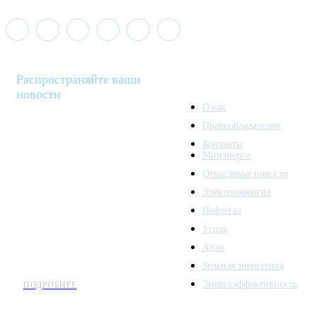
Распространяйте ваши
новости
О нас
Правообладателям
Minenergo News - ваш
Контакты
надежный источник
Минэнерго
последних новостей и
Отраслевые новости
аналитики о развитии
Электроэнергия
топливно-энергетического
комплекса. Мы также
Нефтегаз
предлагаем широкое
Уголь
распространение новостей
Атом
организациям энергетики.
Зеленая энергетика
Энергоэффективность
ПОДРОБНЕЕ