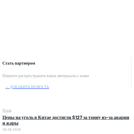
Стать партнером
Начните распространять ваши амтериалы с нами
﹢ ДОБАВИТЬ НОВОСТЬ
Уголь
Цены на уголь в Китае достигли $127 за тонну из-за аварии
и жары
06.08.2026