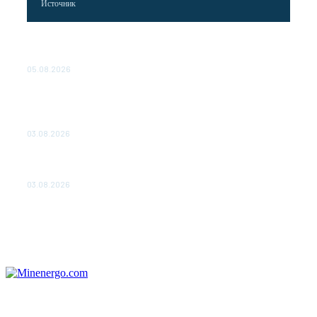
Источник
Эффективное обучение: партнеры «Сетевой компании»
удваивают выпуск продукции и снижают потери
05.08.2026
ТЕХНИЧЕСКОЕ ОБСЛУЖИВАНИЕ КОНВЕРТОРНЫХ
ПОДСТАНЦИЙ ПРОЕКТА «CASA-1000» ОБЕСПЕЧЕНО
ДО 2028 ГОДА
03.08.2026
«Роснефть» вносит вклад в изучение и сохранение
популяции дикого северного оленя в России
03.08.2026