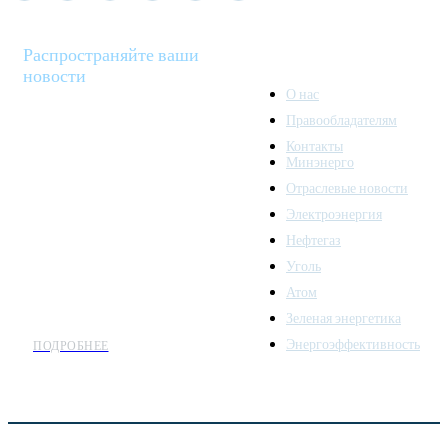
Распространяйте ваши
новости
О нас
Правообладателям
Minenergo News - ваш
Контакты
надежный источник
Минэнерго
последних новостей и
Отраслевые новости
аналитики о развитии
Электроэнергия
топливно-энергетического
комплекса. Мы также
Нефтегаз
предлагаем широкое
Уголь
распространение новостей
Атом
организациям энергетики.
Зеленая энергетика
Энергоэффективность
ПОДРОБНЕЕ