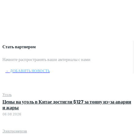
Стать партнером
Начните распространять ваши амтериалы с нами
﹢ ДОБАВИТЬ НОВОСТЬ
Уголь
Цены на уголь в Китае достигли $127 за тонну из-за аварии
и жары
06.08.2026
Электроэнергия