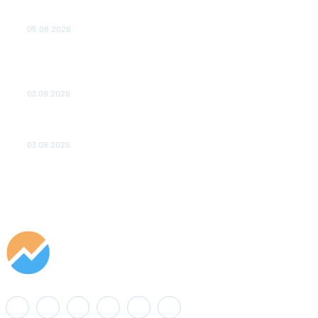
Эффективное обучение: партнеры «Сетевой компании»
удваивают выпуск продукции и снижают потери
05.08.2026
ТЕХНИЧЕСКОЕ ОБСЛУЖИВАНИЕ КОНВЕРТОРНЫХ
ПОДСТАНЦИЙ ПРОЕКТА «CASA-1000» ОБЕСПЕЧЕНО
ДО 2028 ГОДА
03.08.2026
«Роснефть» вносит вклад в изучение и сохранение
популяции дикого северного оленя в России
03.08.2026