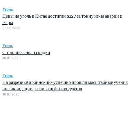
Уголь
Цены на уголь в Китае достигли $127 за тонну из-за аварии и
жары
06.08.2026
Уголь
С топлива сняли скидки
30.07.2026
Уголь
На разрезе «Кирбинский» успешно прошли масштабные учения
по ликвидации разлива нефтепродуктов
30.07.2026