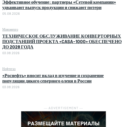
Эффективное обучение: партнеры «Сетевой компании»
удваивают выпуск продукции и снижают потери
05.08.2026
Минэнерго
ТЕХНИЧЕСКОЕ ОБСЛУЖИВАНИЕ КОНВЕРТОРНЫХ
ПОДСТАНЦИЙ ПРОЕКТА «CASA-1000» ОБЕСПЕЧЕНО
ДО 2028 ГОДА
03.08.2026
Нефтегаз
«Роснефть» вносит вклад в изучение и сохранение
популяции дикого северного оленя в России
03.08.2026
― ADVERTISEMENT ―