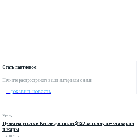
Стать партнером
Начните распространять ваши амтериалы с нами
﹢ ДОБАВИТЬ НОВОСТЬ
Уголь
Цены на уголь в Китае достигли $127 за тонну из-за аварии
и жары
06.08.2026