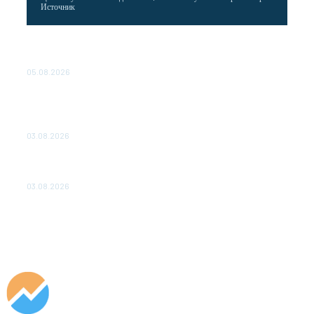
Источник
Эффективное обучение: партнеры «Сетевой компании»
удваивают выпуск продукции и снижают потери
05.08.2026
ТЕХНИЧЕСКОЕ ОБСЛУЖИВАНИЕ КОНВЕРТОРНЫХ
ПОДСТАНЦИЙ ПРОЕКТА «CASA-1000» ОБЕСПЕЧЕНО
ДО 2028 ГОДА
03.08.2026
«Роснефть» вносит вклад в изучение и сохранение
популяции дикого северного оленя в России
03.08.2026