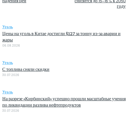
падения цен
снизится до 15‒16% к 2050
году
Уголь
Цены на уголь в Китае достигли $127 за тонну из-за аварии и
жары
06.08.2026
Уголь
С топлива сняли скидки
30.07.2026
Уголь
На разрезе «Кирбинский» успешно прошли масштабные учения
по ликвидации разлива нефтепродуктов
30.07.2026