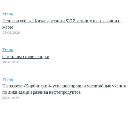
Уголь
Цены на уголь в Китае достигли $127 за тонну из-за аварии и
жары
06.08.2026
Уголь
С топлива сняли скидки
30.07.2026
Уголь
На разрезе «Кирбинский» успешно прошли масштабные учения
по ликвидации разлива нефтепродуктов
30.07.2026