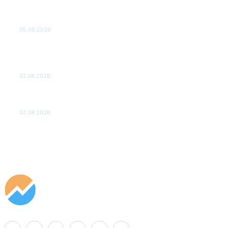
Эффективное обучение: партнеры «Сетевой компании»
удваивают выпуск продукции и снижают потери
05.08.2026
ТЕХНИЧЕСКОЕ ОБСЛУЖИВАНИЕ КОНВЕРТОРНЫХ
ПОДСТАНЦИЙ ПРОЕКТА «CASA-1000» ОБЕСПЕЧЕНО
ДО 2028 ГОДА
03.08.2026
«Роснефть» вносит вклад в изучение и сохранение
популяции дикого северного оленя в России
03.08.2026