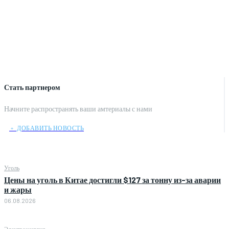
Стать партнером
Начните распространять ваши амтериалы с нами
﹢ ДОБАВИТЬ НОВОСТЬ
Уголь
Цены на уголь в Китае достигли $127 за тонну из-за аварии
и жары
06.08.2026
Электроэнергия