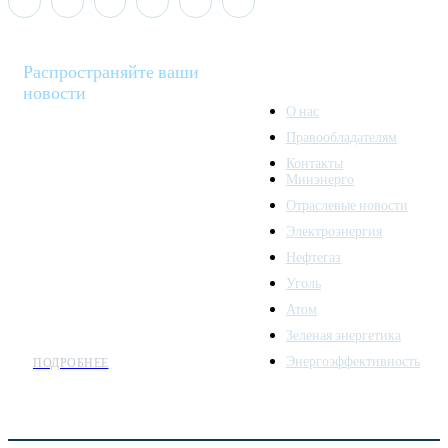
Распространяйте ваши
новости
О нас
Правообладателям
Minenergo News - ваш
Контакты
надежный источник
Минэнерго
последних новостей и
Отраслевые новости
аналитики о развитии
Электроэнергия
топливно-энергетического
комплекса. Мы также
Нефтегаз
предлагаем широкое
Уголь
распространение новостей
Атом
организациям энергетики.
Зеленая энергетика
Энергоэффективность
ПОДРОБНЕЕ