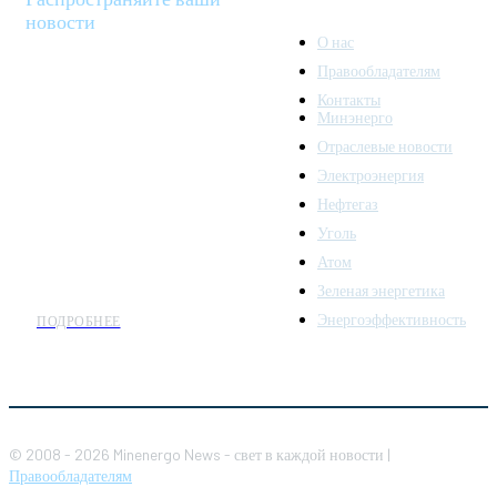
новости
О нас
Правообладателям
Minenergo News - ваш
Контакты
надежный источник
Минэнерго
последних новостей и
Отраслевые новости
аналитики о развитии
Электроэнергия
топливно-энергетического
комплекса. Мы также
Нефтегаз
предлагаем широкое
Уголь
распространение новостей
Атом
организациям энергетики.
Зеленая энергетика
Энергоэффективность
ПОДРОБНЕЕ
© 2008 - 2026 Minenergo News - свет в каждой новости |
Правообладателям