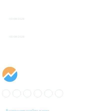
ТЕХНИЧЕСКОЕ ОБСЛУЖИВАНИЕ КОНВЕРТОРНЫХ
ПОДСТАНЦИЙ ПРОЕКТА «CASA-1000» ОБЕСПЕЧЕНО
ДО 2028 ГОДА
03.08.2026
«Роснефть» вносит вклад в изучение и сохранение
популяции дикого северного оленя в России
03.08.2026
Распространяйте ваши