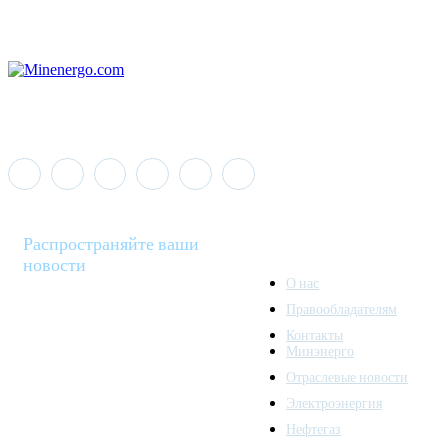
Распространяйте ваши
новости
О нас
Правообладателям
Minenergo News - ваш
Контакты
надежный источник
Минэнерго
последних новостей и
Отраслевые новости
аналитики о развитии
Электроэнергия
топливно-энергетического
комплекса. Мы также
Нефтегаз