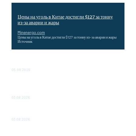
Цены на уголь в Китае достигли $127 за тонну
из-за аварии и жары
Minenergo.com
Цены на уголь в Китае достигли $127 за тонну из-за аварии и жары
Источник
Эффективное обучение: партнеры «Сетевой компании»
удваивают выпуск продукции и снижают потери
05.08.2026
ТЕХНИЧЕСКОЕ ОБСЛУЖИВАНИЕ КОНВЕРТОРНЫХ
ПОДСТАНЦИЙ ПРОЕКТА «CASA-1000» ОБЕСПЕЧЕНО
ДО 2028 ГОДА
03.08.2026
«Роснефть» вносит вклад в изучение и сохранение
популяции дикого северного оленя в России
03.08.2026