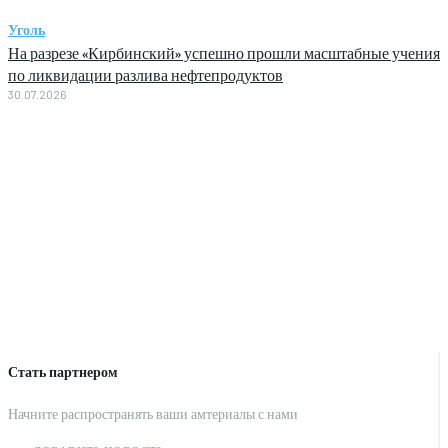
Уголь
На разрезе «Кирбинский» успешно прошли масштабные учения
по ликвидации разлива нефтепродуктов
30.07.2026
Стать партнером
Начните распространять ваши амтериалы с нами