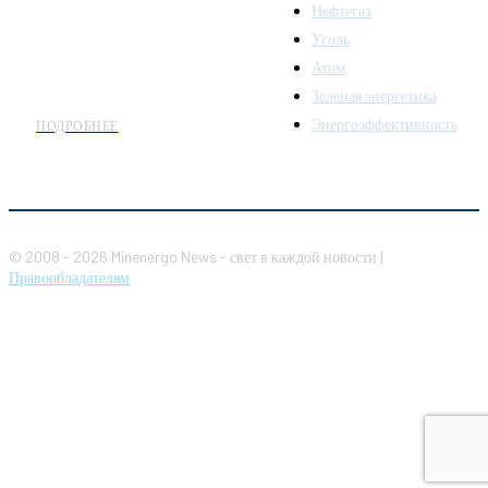
комплекса. Мы также
Нефтегаз
предлагаем широкое
Уголь
распространение новостей
Атом
организациям энергетики.
Зеленая энергетика
Энергоэффективность
ПОДРОБНЕЕ
© 2008 - 2026 Minenergo News - свет в каждой новости |
Правообладателям