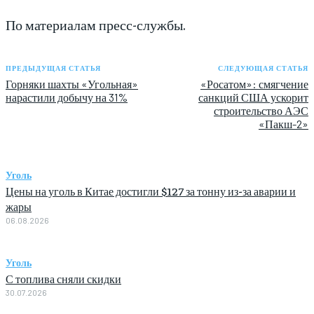
По материалам пресс-службы.
ПРЕДЫДУЩАЯ СТАТЬЯ
СЛЕДУЮЩАЯ СТАТЬЯ
Горняки шахты «Угольная»
«Росатом»: смягчение
нарастили добычу на 31%
санкций США ускорит
строительство АЭС
«Пакш-2»
Уголь
Цены на уголь в Китае достигли $127 за тонну из-за аварии и
жары
06.08.2026
Уголь
С топлива сняли скидки
30.07.2026