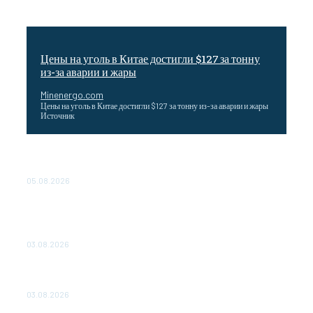
Цены на уголь в Китае достигли $127 за тонну
из-за аварии и жары
Minenergo.com
Цены на уголь в Китае достигли $127 за тонну из-за аварии и жары
Источник
Эффективное обучение: партнеры «Сетевой компании»
удваивают выпуск продукции и снижают потери
05.08.2026
ТЕХНИЧЕСКОЕ ОБСЛУЖИВАНИЕ КОНВЕРТОРНЫХ
ПОДСТАНЦИЙ ПРОЕКТА «CASA-1000» ОБЕСПЕЧЕНО
ДО 2028 ГОДА
03.08.2026
«Роснефть» вносит вклад в изучение и сохранение
популяции дикого северного оленя в России
03.08.2026