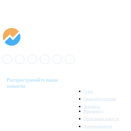
Распространяйте ваши
новости
О нас
Правообладателям
Minenergo News - ваш
Контакты
надежный источник
Минэнерго
последних новостей и
Отраслевые новости
аналитики о развитии
Электроэнергия
топливно-энергетического