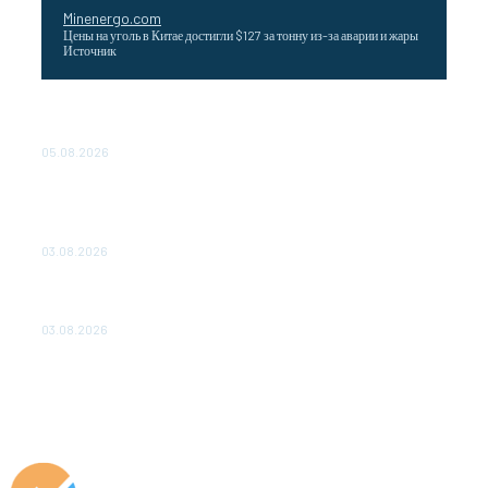
Minenergo.com
Цены на уголь в Китае достигли $127 за тонну из-за аварии и жары
Источник
Эффективное обучение: партнеры «Сетевой компании»
удваивают выпуск продукции и снижают потери
05.08.2026
ТЕХНИЧЕСКОЕ ОБСЛУЖИВАНИЕ КОНВЕРТОРНЫХ
ПОДСТАНЦИЙ ПРОЕКТА «CASA-1000» ОБЕСПЕЧЕНО
ДО 2028 ГОДА
03.08.2026
«Роснефть» вносит вклад в изучение и сохранение
популяции дикого северного оленя в России
03.08.2026