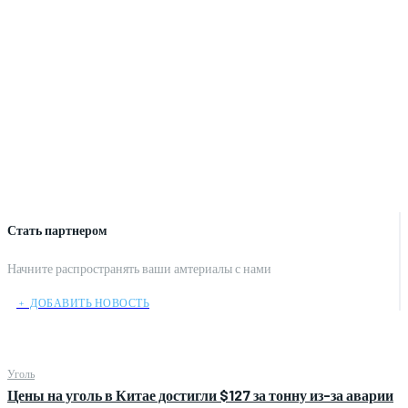
Стать партнером
Начните распространять ваши амтериалы с нами
﹢ ДОБАВИТЬ НОВОСТЬ
Уголь
Цены на уголь в Китае достигли $127 за тонну из-за аварии