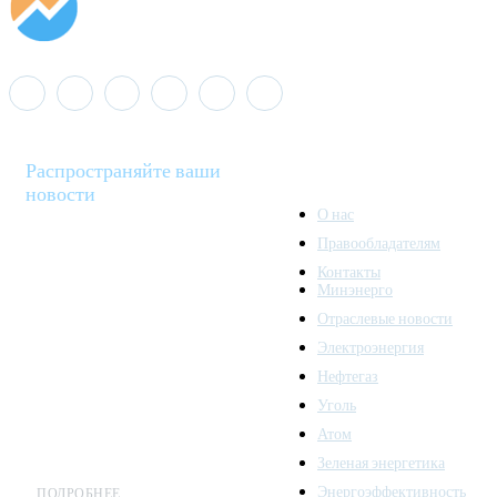
Распространяйте ваши
новости
О нас
Правообладателям
Minenergo News - ваш
Контакты
надежный источник
Минэнерго
последних новостей и
Отраслевые новости
аналитики о развитии
Электроэнергия
топливно-энергетического
комплекса. Мы также
Нефтегаз
предлагаем широкое
Уголь
распространение новостей
Атом
организациям энергетики.
Зеленая энергетика
Энергоэффективность
ПОДРОБНЕЕ