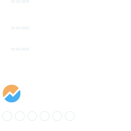
05.08.2026
ТЕХНИЧЕСКОЕ ОБСЛУЖИВАНИЕ КОНВЕРТОРНЫХ
ПОДСТАНЦИЙ ПРОЕКТА «CASA-1000» ОБЕСПЕЧЕНО
ДО 2028 ГОДА
03.08.2026
«Роснефть» вносит вклад в изучение и сохранение
популяции дикого северного оленя в России
03.08.2026