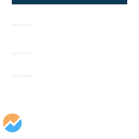
Эффективное обучение: партнеры «Сетевой компании»
удваивают выпуск продукции и снижают потери
05.08.2026
ТЕХНИЧЕСКОЕ ОБСЛУЖИВАНИЕ КОНВЕРТОРНЫХ
ПОДСТАНЦИЙ ПРОЕКТА «CASA-1000» ОБЕСПЕЧЕНО
ДО 2028 ГОДА
03.08.2026
«Роснефть» вносит вклад в изучение и сохранение
популяции дикого северного оленя в России
03.08.2026