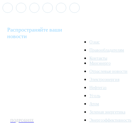
Распространяйте ваши
новости
О нас
Правообладателям
Minenergo News - ваш
Контакты
надежный источник
Минэнерго
последних новостей и
Отраслевые новости
аналитики о развитии
Электроэнергия
топливно-энергетического
комплекса. Мы также
Нефтегаз
предлагаем широкое
Уголь
распространение новостей
Атом
организациям энергетики.
Зеленая энергетика
Энергоэффективность
ПОДРОБНЕЕ