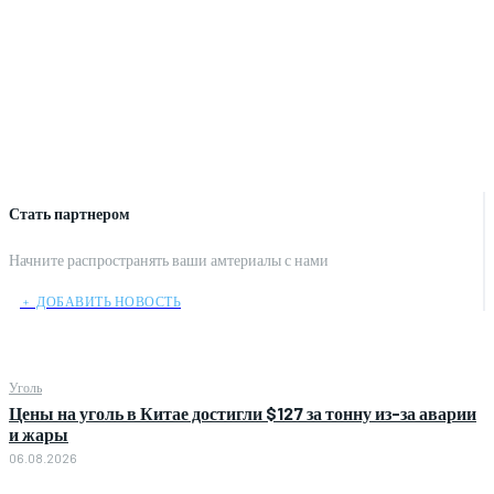
Стать партнером
Начните распространять ваши амтериалы с нами
﹢ ДОБАВИТЬ НОВОСТЬ
Уголь
Цены на уголь в Китае достигли $127 за тонну из-за аварии
и жары
06.08.2026