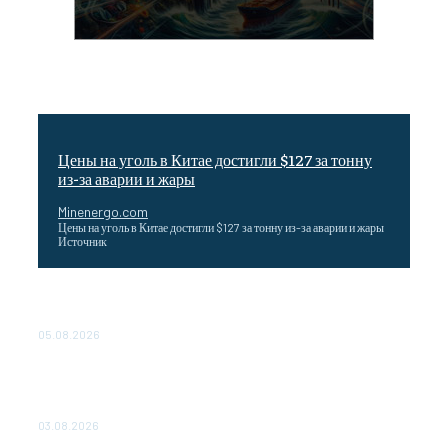
Цены на уголь в Китае достигли $127 за тонну
из-за аварии и жары
Minenergo.com
Цены на уголь в Китае достигли $127 за тонну из-за аварии и жары
Источник
Эффективное обучение: партнеры «Сетевой компании»
удваивают выпуск продукции и снижают потери
05.08.2026
ТЕХНИЧЕСКОЕ ОБСЛУЖИВАНИЕ КОНВЕРТОРНЫХ
ПОДСТАНЦИЙ ПРОЕКТА «CASA-1000» ОБЕСПЕЧЕНО
ДО 2028 ГОДА
03.08.2026