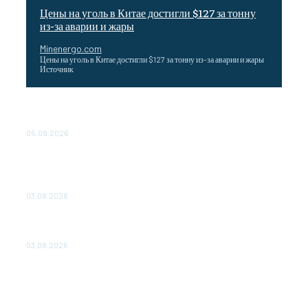
Цены на уголь в Китае достигли $127 за тонну
из-за аварии и жары
Minenergo.com
Цены на уголь в Китае достигли $127 за тонну из-за аварии и жары
Источник
Эффективное обучение: партнеры «Сетевой компании»
удваивают выпуск продукции и снижают потери
05.08.2026
ТЕХНИЧЕСКОЕ ОБСЛУЖИВАНИЕ КОНВЕРТОРНЫХ
ПОДСТАНЦИЙ ПРОЕКТА «CASA-1000» ОБЕСПЕЧЕНО
ДО 2028 ГОДА
03.08.2026
«Роснефть» вносит вклад в изучение и сохранение
популяции дикого северного оленя в России
03.08.2026