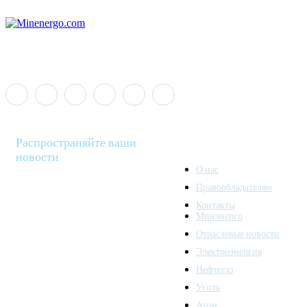
Распространяйте ваши
новости
О нас
Правообладателям
Minenergo News - ваш
Контакты
надежный источник
Минэнерго
последних новостей и
Отраслевые новости
аналитики о развитии
Электроэнергия
топливно-энергетического
комплекса. Мы также
Нефтегаз
предлагаем широкое
Уголь
распространение новостей
Атом