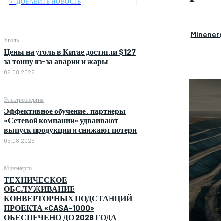
﹢ ДОБАВИТЬ НОВОСТЬ
Minener
Уголь
Цены на уголь в Китае достигли $127
за тонну из-за аварии и жары
06.08.2026
Электроэнергия
Эффективное обучение: партнеры
«Сетевой компании» удваивают
выпуск продукции и снижают потери
05.08.2026
Минэнерго
ТЕХНИЧЕСКОЕ
ОБСЛУЖИВАНИЕ
КОНВЕРТОРНЫХ ПОДСТАНЦИЙ
ПРОЕКТА «CASA-1000»
ОБЕСПЕЧЕНО ДО 2028 ГОДА