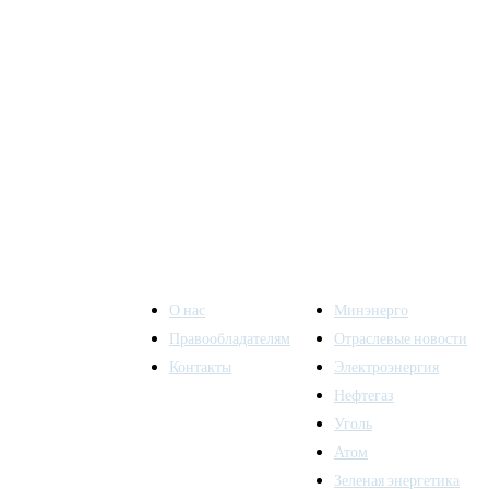
О нас
Минэнерго
Правообладателям
Отраслевые новости
Контакты
Электроэнергия
ы также
Нефтегаз
Уголь
Атом
Зеленая энергетика