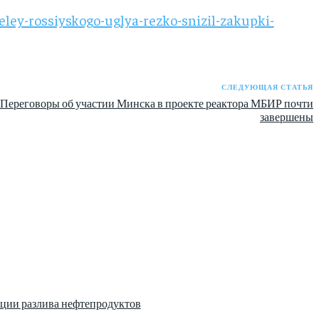
ley-rossiyskogo-uglya-rezko-snizil-zakupki-
СЛЕДУЮЩАЯ СТАТЬЯ
Переговоры об участии Минска в проекте реактора МБИР почти
завершены
ции разлива нефтепродуктов