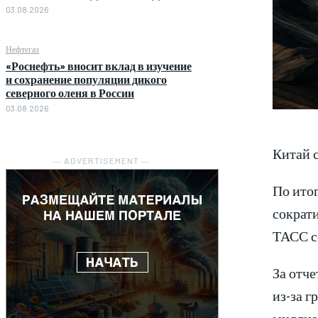
03.08.2026
Нефтегаз
«Роснефть» вносит вклад в изучение
и сохранение популяции дикого
северного оленя в России
03.08.2026
Китай с
― ADVERTISEMENT ―
По ито
сократи
ТАСС с
За отче
из-за г
миллиа