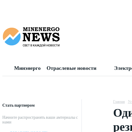
Минэнерго
Отраслевые новости
Электр
Главная
Уг
Стать партнером
Оди
Начните распространять ваши амтериалы с
рез
нами