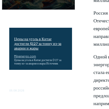
Россия 
Отечест
европе
направл
Цены на уголь в Китае
миллио
достигли $127 за тонну из-за
аварии и жары
Одной 
Minenergo.com
Цены на уголь в Китае достигли $127 за
энергор
тонну из-за аварии и жары Источник
стала 
Эффективное обучение: партнеры
директ
«Сетевой компании» удваивают выпуск
продукции и снижают потери
россий
05.08.2026
предлож
ТЕХНИЧЕСКОЕ ОБСЛУЖИВАНИЕ
наприм
КОНВЕРТОРНЫХ ПОДСТАНЦИЙ
ПРОЕКТА «CASA-1000»