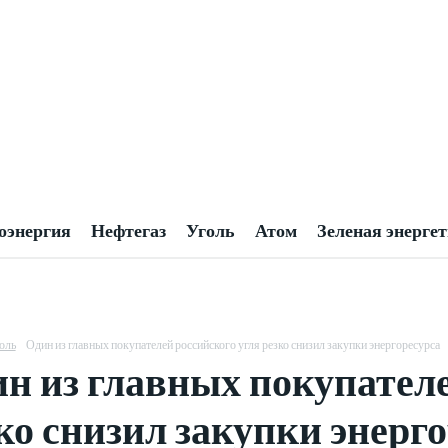
оэнергия
Нефтегаз
Уголь
Атом
Зеленая энерге
оль
Один из главных покупателей российского угля резко снизил закупки энергоресурса
н из главных покупателе
ко снизил закупки энерг