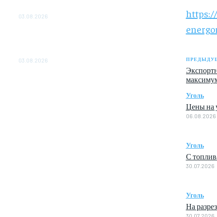
ОБЕСПЕЧЕНО ДО 2028 ГОДА
https:/
03.08.2026
energo
«Роснефть» вносит вклад в изучение и
сохранение популяции дикого северного
оленя в России
ПРЕДЫДУЩ
03.08.2026
Экспортн
максимум
Уголь
Цены на у
06.08.2026
Уголь
С топлив
30.07.2026
Уголь
На разре
30.07.2026