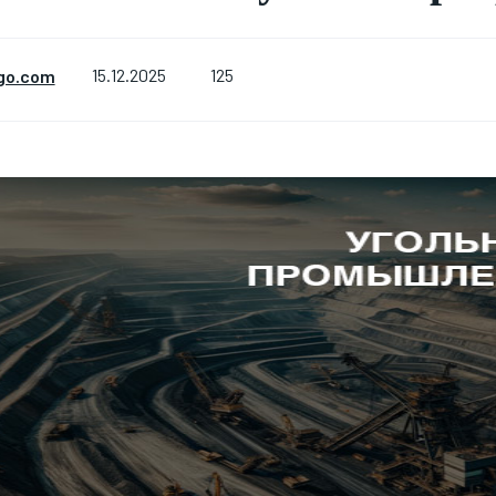
125
go.com
15.12.2025