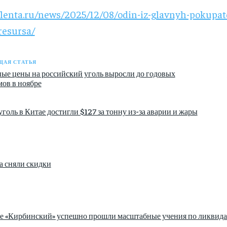
/lenta.ru/news/2025/12/08/odin-iz-glavnyh-pokupate
resursa/
АЯ СТАТЬЯ
ые цены на российский уголь выросли до годовых
ов в ноябре
голь в Китае достигли $127 за тонну из-за аварии и жары
а сняли скидки
зе «Кирбинский» успешно прошли масштабные учения по ликвида