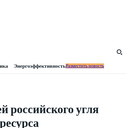
тика
Энергоэффективность
Разместить новость
й российского угля
оресурса