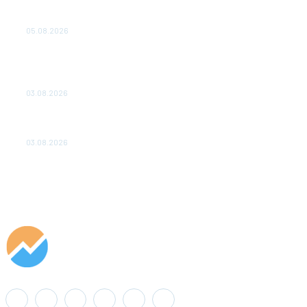
Эффективное обучение: партнеры «Сетевой компании»
удваивают выпуск продукции и снижают потери
05.08.2026
ТЕХНИЧЕСКОЕ ОБСЛУЖИВАНИЕ КОНВЕРТОРНЫХ
ПОДСТАНЦИЙ ПРОЕКТА «CASA-1000» ОБЕСПЕЧЕНО
ДО 2028 ГОДА
03.08.2026
«Роснефть» вносит вклад в изучение и сохранение
популяции дикого северного оленя в России
03.08.2026