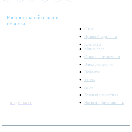
Распространяйте ваши
новости
О нас
Правообладателям
Minenergo News - ваш
Контакты
надежный источник
Минэнерго
последних новостей и
Отраслевые новости
аналитики о развитии
Электроэнергия
топливно-энергетического
комплекса. Мы также
Нефтегаз
предлагаем широкое
Уголь
распространение новостей
Атом
организациям энергетики.
Зеленая энергетика
Энергоэффективность
ПОДРОБНЕЕ