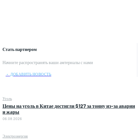
Стать партнером
Начните распространять ваши амтериалы с нами
﹢ ДОБАВИТЬ НОВОСТЬ
Уголь
Цены на уголь в Китае достигли $127 за тонну из-за аварии
и жары
06.08.2026
Электроэнергия