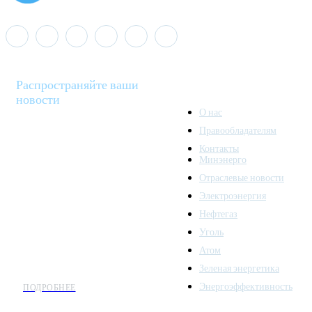
Распространяйте ваши
новости
О нас
Правообладателям
Minenergo News - ваш
Контакты
надежный источник
Минэнерго
последних новостей и
Отраслевые новости
аналитики о развитии
Электроэнергия
топливно-энергетического
комплекса. Мы также
Нефтегаз
предлагаем широкое
Уголь
распространение новостей
Атом
организациям энергетики.
Зеленая энергетика
Энергоэффективность
ПОДРОБНЕЕ