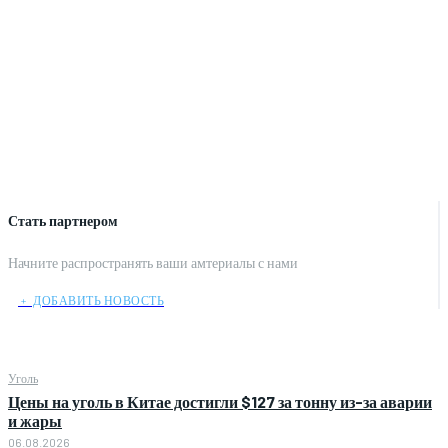
Стать партнером
Начните распространять ваши амтериалы с нами
﹢ ДОБАВИТЬ НОВОСТЬ
Уголь
Цены на уголь в Китае достигли $127 за тонну из-за аварии
и жары
06.08.2026