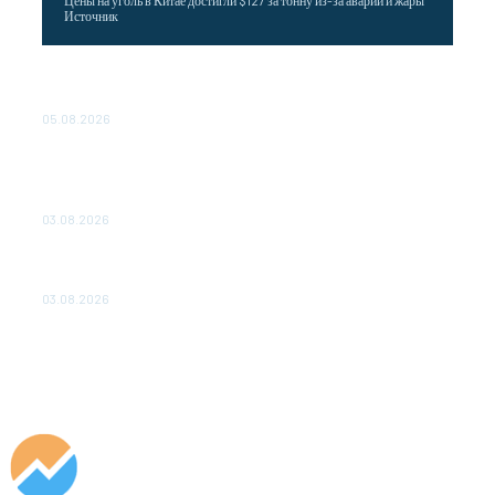
Источник
Эффективное обучение: партнеры «Сетевой компании»
удваивают выпуск продукции и снижают потери
05.08.2026
ТЕХНИЧЕСКОЕ ОБСЛУЖИВАНИЕ КОНВЕРТОРНЫХ
ПОДСТАНЦИЙ ПРОЕКТА «CASA-1000» ОБЕСПЕЧЕНО
ДО 2028 ГОДА
03.08.2026
«Роснефть» вносит вклад в изучение и сохранение
популяции дикого северного оленя в России
03.08.2026