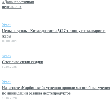
«Дальневосточная
вертикаль»
Уголь
Цены на уголь в Китае достигли $127 за тонну из-за аварии и
жары
06.08.2026
Уголь
С топлива сняли скидки
30.07.2026
Уголь
На разрезе «Кирбинский» успешно прошли масштабные учения
по ликвидации разлива нефтепродуктов
30.07.2026