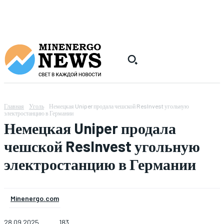
Главная
Уголь
Немецкая Uniper продала чешской ResInvest угольную
электростанцию в Германии
Немецкая Uniper продала
чешской ResInvest угольную
электростанцию в Германии
Minenergo.com
28.09.2025
183