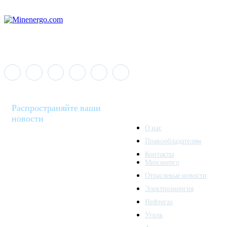
Распространяйте ваши
новости
О нас
Правообладателям
Minenergo News - ваш
Контакты
надежный источник
Минэнерго
последних новостей и
Отраслевые новости
аналитики о развитии
Электроэнергия
топливно-энергетического
комплекса. Мы также
Нефтегаз
предлагаем широкое
Уголь
распространение новостей