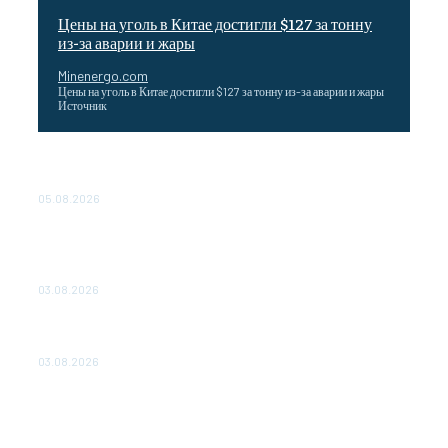
Цены на уголь в Китае достигли $127 за тонну
из-за аварии и жары
Minenergo.com
Цены на уголь в Китае достигли $127 за тонну из-за аварии и жары
Источник
Эффективное обучение: партнеры «Сетевой компании»
удваивают выпуск продукции и снижают потери
05.08.2026
ТЕХНИЧЕСКОЕ ОБСЛУЖИВАНИЕ КОНВЕРТОРНЫХ
ПОДСТАНЦИЙ ПРОЕКТА «CASA-1000» ОБЕСПЕЧЕНО
ДО 2028 ГОДА
03.08.2026
«Роснефть» вносит вклад в изучение и сохранение
популяции дикого северного оленя в России
03.08.2026