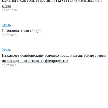
Цены на уголь в Китае достигли $127 за тонну из-за аварии и
жары
06.08.2026
Уголь
С топлива сняли скидки
30.07.2026
Уголь
На разрезе «Кирбинский» успешно прошли масштабные учения
по ликвидации разлива нефтепродуктов
30.07.2026