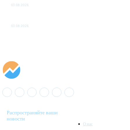
03.08.2026
«Роснефть» вносит вклад в изучение и сохранение
популяции дикого северного оленя в России
03.08.2026
Распространяйте ваши
новости
О нас