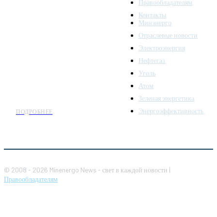
Правообладателям
Minenergo News - ваш
Контакты
надежный источник
Минэнерго
последних новостей и
Отраслевые новости
аналитики о развитии
Электроэнергия
топливно-энергетического
комплекса. Мы также
Нефтегаз
предлагаем широкое
Уголь
распространение новостей
Атом
организациям энергетики.
Зеленая энергетика
Энергоэффективность
ПОДРОБНЕЕ
© 2008 - 2026 Minenergo News - свет в каждой новости |
Правообладателям