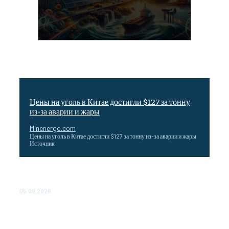
Цены на уголь в Китае достигли $127 за тонну
из-за аварии и жары
Minenergo.com
Цены на уголь в Китае достигли $127 за тонну из-за аварии и жары
Источник
Эффективное обучение: партнеры «Сетевой компании»
удваивают выпуск продукции и снижают потери
05.08.2026
ТЕХНИЧЕСКОЕ ОБСЛУЖИВАНИЕ КОНВЕРТОРНЫХ
ПОДСТАНЦИЙ ПРОЕКТА «CASA-1000» ОБЕСПЕЧЕНО
ДО 2028 ГОДА