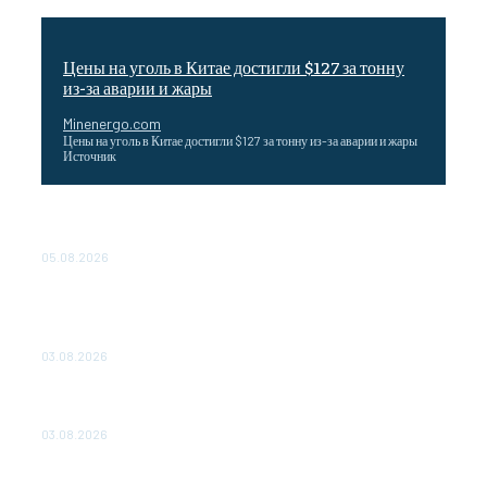
Цены на уголь в Китае достигли $127 за тонну
из-за аварии и жары
Minenergo.com
Цены на уголь в Китае достигли $127 за тонну из-за аварии и жары
Источник
Эффективное обучение: партнеры «Сетевой компании»
удваивают выпуск продукции и снижают потери
05.08.2026
ТЕХНИЧЕСКОЕ ОБСЛУЖИВАНИЕ КОНВЕРТОРНЫХ
ПОДСТАНЦИЙ ПРОЕКТА «CASA-1000» ОБЕСПЕЧЕНО
ДО 2028 ГОДА
03.08.2026
«Роснефть» вносит вклад в изучение и сохранение
популяции дикого северного оленя в России
03.08.2026