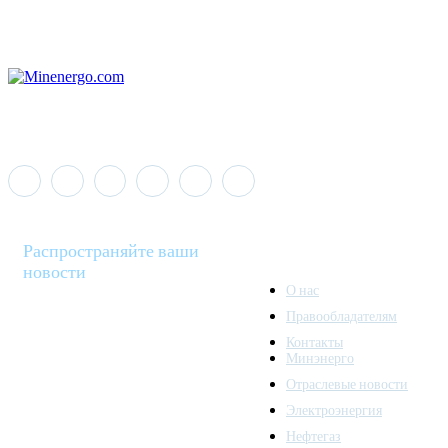
Распространяйте ваши
новости
О нас
Правообладателям
Minenergo News - ваш
Контакты
надежный источник
Минэнерго
последних новостей и
Отраслевые новости
аналитики о развитии
Электроэнергия
топливно-энергетического
комплекса. Мы также
Нефтегаз