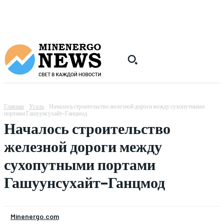
Главная
Уголь
Началось строительство железной дороги между сухопутными
портами Гашуунсухайт–Ганцмод
Началось строительство
железной дороги между
сухопутными портами
Гашуунсухайт–Ганцмод
Minenergo.com