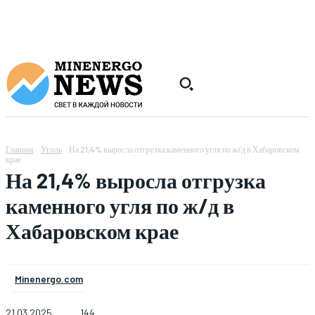
Главная
Уголь
На 21,4% выросла отгрузка каменного угля по ж/д в Хабаровском
крае
На 21,4% выросла отгрузка
каменного угля по ж/д в
Хабаровском крае
Minenergo.com
21.03.2025
144