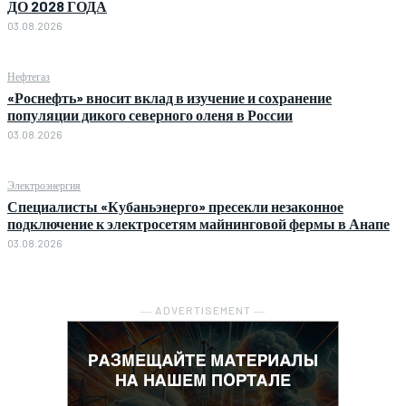
ДО 2028 ГОДА
03.08.2026
Нефтегаз
«Роснефть» вносит вклад в изучение и сохранение
популяции дикого северного оленя в России
03.08.2026
Электроэнергия
Специалисты «Кубаньэнерго» пресекли незаконное
подключение к электросетям майнинговой фермы в Анапе
03.08.2026
― ADVERTISEMENT ―