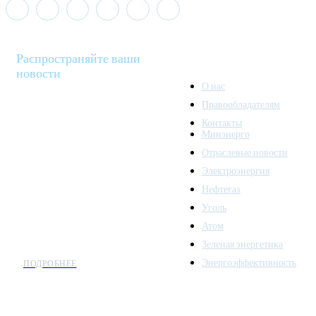
Распространяйте ваши
новости
О нас
Правообладателям
Minenergo News - ваш
Контакты
надежный источник
Минэнерго
последних новостей и
Отраслевые новости
аналитики о развитии
Электроэнергия
топливно-энергетического
комплекса. Мы также
Нефтегаз
предлагаем широкое
Уголь
распространение новостей
Атом
организациям энергетики.
Зеленая энергетика
Энергоэффективность
ПОДРОБНЕЕ