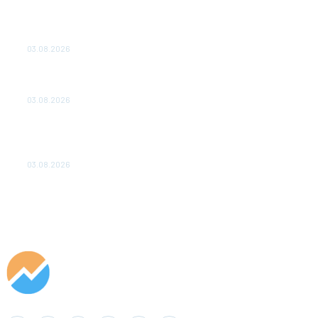
ТЕХНИЧЕСКОЕ ОБСЛУЖИВАНИЕ КОНВЕРТОРНЫХ
ПОДСТАНЦИЙ ПРОЕКТА «CASA-1000» ОБЕСПЕЧЕНО
ДО 2028 ГОДА
03.08.2026
«Роснефть» вносит вклад в изучение и сохранение
популяции дикого северного оленя в России
03.08.2026
Специалисты «Кубаньэнерго» пресекли незаконное
подключение к электросетям майнинговой фермы в
Анапе
03.08.2026