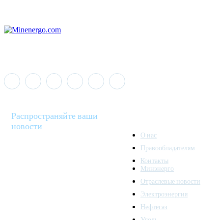
Распространяйте ваши
новости
О нас
Правообладателям
Minenergo News - ваш
Контакты
надежный источник
Минэнерго
последних новостей и
Отраслевые новости
аналитики о развитии
Электроэнергия
топливно-энергетического
комплекса. Мы также
Нефтегаз
предлагаем широкое
Уголь