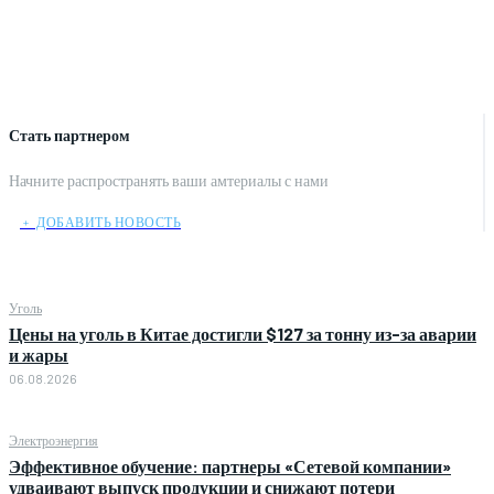
Стать партнером
Начните распространять ваши амтериалы с нами
﹢ ДОБАВИТЬ НОВОСТЬ
Уголь
Цены на уголь в Китае достигли $127 за тонну из-за аварии
и жары
06.08.2026
Электроэнергия
Эффективное обучение: партнеры «Сетевой компании»
удваивают выпуск продукции и снижают потери