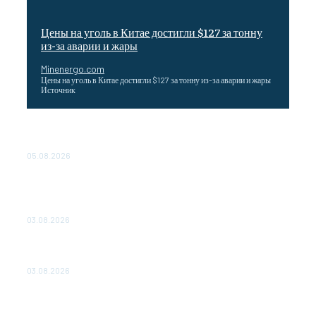
Цены на уголь в Китае достигли $127 за тонну
из-за аварии и жары
Minenergo.com
Цены на уголь в Китае достигли $127 за тонну из-за аварии и жары
Источник
Эффективное обучение: партнеры «Сетевой компании»
удваивают выпуск продукции и снижают потери
05.08.2026
ТЕХНИЧЕСКОЕ ОБСЛУЖИВАНИЕ КОНВЕРТОРНЫХ
ПОДСТАНЦИЙ ПРОЕКТА «CASA-1000» ОБЕСПЕЧЕНО
ДО 2028 ГОДА
03.08.2026
«Роснефть» вносит вклад в изучение и сохранение
популяции дикого северного оленя в России
03.08.2026