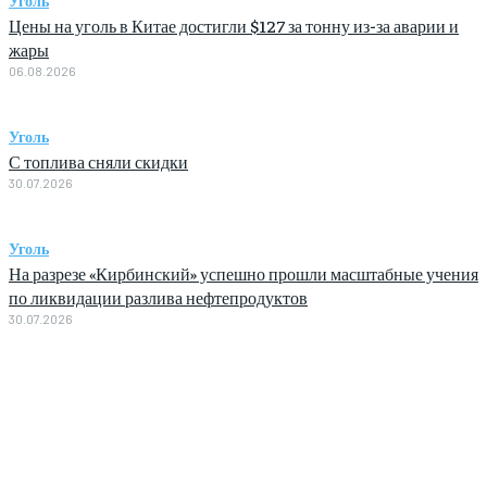
Уголь
Цены на уголь в Китае достигли $127 за тонну из-за аварии и
жары
06.08.2026
Уголь
С топлива сняли скидки
30.07.2026
Уголь
На разрезе «Кирбинский» успешно прошли масштабные учения
по ликвидации разлива нефтепродуктов
30.07.2026