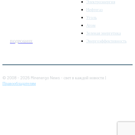
Электроэнергия
топливно-энергетического
комплекса. Мы также
Нефтегаз
предлагаем широкое
Уголь
распространение новостей
Атом
организациям энергетики.
Зеленая энергетика
Энергоэффективность
ПОДРОБНЕЕ
© 2008 - 2026 Minenergo News - свет в каждой новости |
Правообладателям