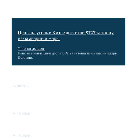
Цены на уголь в Китае достигли $127 за тонну
из-за аварии и жары
Minenergo.com
Цены на уголь в Китае достигли $127 за тонну из-за аварии и жары
Источник
Эффективное обучение: партнеры «Сетевой компании»
удваивают выпуск продукции и снижают потери
05.08.2026
ТЕХНИЧЕСКОЕ ОБСЛУЖИВАНИЕ КОНВЕРТОРНЫХ
ПОДСТАНЦИЙ ПРОЕКТА «CASA-1000» ОБЕСПЕЧЕНО
ДО 2028 ГОДА
03.08.2026
«Роснефть» вносит вклад в изучение и сохранение
популяции дикого северного оленя в России
03.08.2026