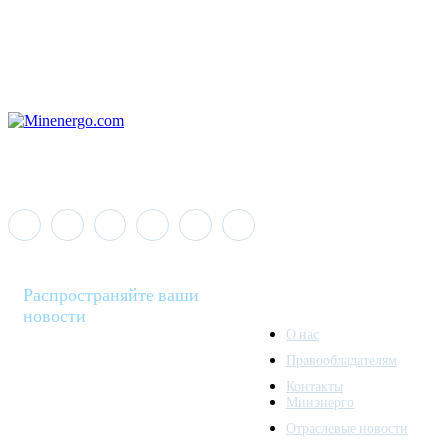
Распространяйте ваши
новости
О нас
Правообладателям
Minenergo News - ваш
Контакты
надежный источник
Минэнерго
последних новостей и
Отраслевые новости
аналитики о развитии