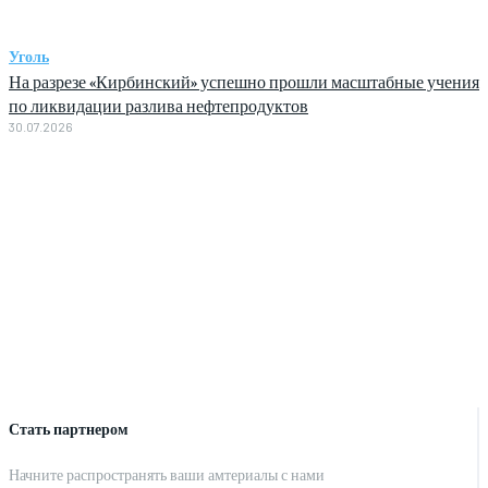
Уголь
На разрезе «Кирбинский» успешно прошли масштабные учения
по ликвидации разлива нефтепродуктов
30.07.2026
Стать партнером
Начните распространять ваши амтериалы с нами