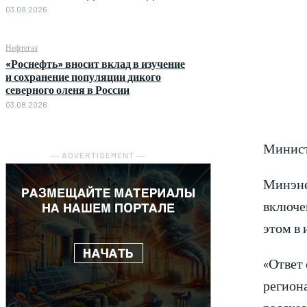
03.08.2026
Нефтегаз
«Роснефть» вносит вклад в изучение
и сохранение популяции дикого
северного оленя в России
03.08.2026
Минист
― ADVERTISEMENT ―
Минэне
включе
этом в 
«Ответ 
регион
рассказ