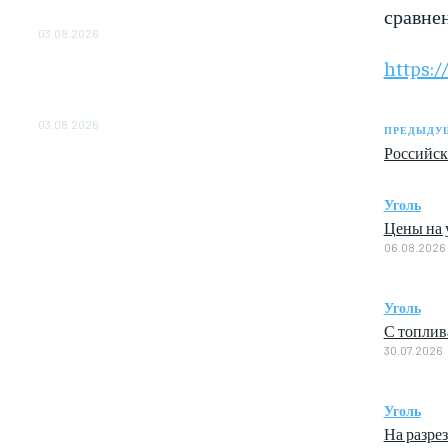
сравнен
ОБЕСПЕЧЕНО ДО 2028 ГОДА
03.08.2026
https:
«Роснефть» вносит вклад в изучение и
сохранение популяции дикого северного
оленя в России
03.08.2026
ПРЕДЫДУЩ
Российск
Уголь
Цены на у
06.08.2026
Уголь
С топлив
30.07.2026
Уголь
На разре