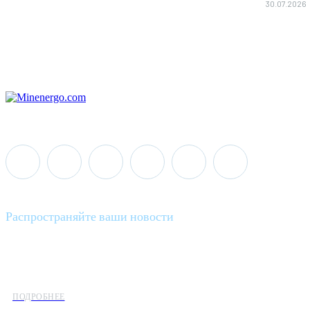
30.07.2026
Распространяйте ваши новости
Minenergo News - ваш надежный источник последних новостей 
предлагаем широкое распространение новостей организациям э
ПОДРОБНЕЕ