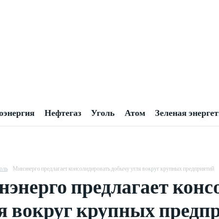
оэнергия
Нефтегаз
Уголь
Атом
Зеленая энерге
оль
Минэнерго предлагает консолидировать добычу угля вокруг крупных предприятий
энерго предлагает конс
я вокруг крупных предп