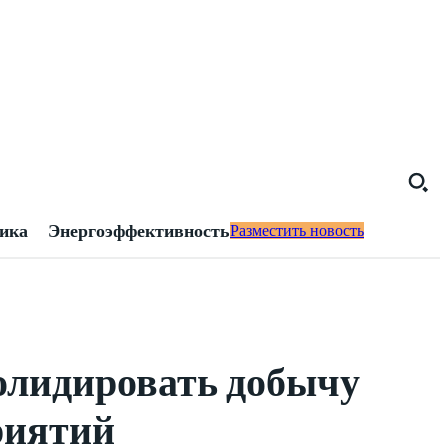
тика
Энергоэффективность
Разместить новость
олидировать добычу
риятий