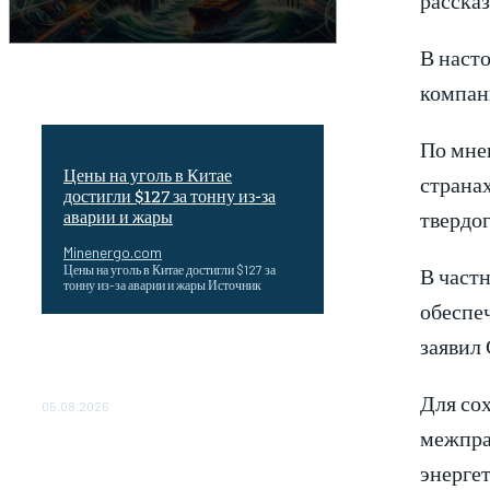
В наст
компани
По мнен
Цены на уголь в Китае
страна
достигли $127 за тонну из-за
твердог
аварии и жары
Minenergo.com
В частн
Цены на уголь в Китае достигли $127 за
тонну из-за аварии и жары Источник
обеспеч
заявил 
Эффективное обучение: партнеры
«Сетевой компании» удваивают выпуск
продукции и снижают потери
Для со
05.08.2026
межпра
ТЕХНИЧЕСКОЕ ОБСЛУЖИВАНИЕ
КОНВЕРТОРНЫХ ПОДСТАНЦИЙ
энергет
ПРОЕКТА «CASA-1000»