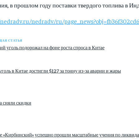
ия, в прошлом году поставки твердого топлива в Инд
//nedradv.ru/nedradv/ru/page_news?obj=fb36f302cd
АЯ СТАТЬЯ
ий уголь подорожал на фоне роста спроса в Китае
голь в Китае достигли $127 за тонну из-за аварии и жары
а сняли скидки
зе «Кирбинский» успешно прошли масштабные учения по ликвида