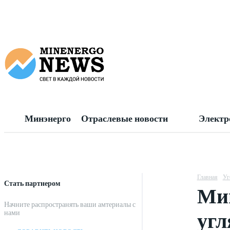
Минэнерго
Отраслевые новости
Электр
Главная
Уг
Стать партнером
Мин
Начните распространять ваши амтериалы с
угл
нами