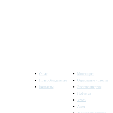
О нас
Минэнерго
Правообладателям
Отраслевые новости
Контакты
Электроэнергия
ы также
Нефтегаз
Уголь
Атом
Зеленая энергетика