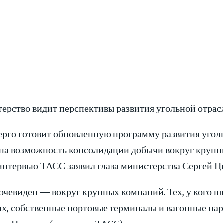
ерство видит перспективы развития угольной отрасл
рго готовит обновленную программу развития угольн
на возможность консолидации добычи вокруг крупны
интервью ТАСС заявил глава министерства Сергей Ц
очевиден — вокруг крупных компаний. Тех, у кого ш
ах, собственные портовые терминалы и вагонные пар
ал Цивилев (цитата по ТАСС).